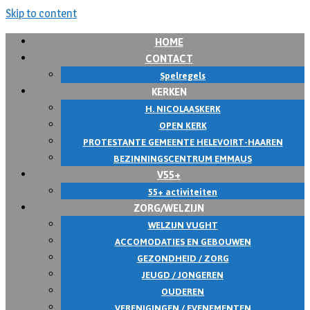
Skip to content
HOME
CONTACT
Spelregels
KERKEN
H. NICOLAASKERK
OPEN KERK
PROTESTANTE GEMEENTE HELEVOIRT-HAAREN
BEZINNINGSCENTRUM EMMAUS
V55+
55+ activiteiten
ZORG/WELZIJN
WELZIJN VUGHT
ACCOMODATIES EN GEBOUWEN
GEZONDHEID / ZORG
JEUGD / JONGEREN
OUDEREN
VERENIGINGEN / EVENEMENTEN