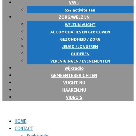
V55+
55+ activiteiten
ZORG/WELZIJN
WELZIJN VUGHT
ACCOMODATIES EN GEBOUWEN
GEZONDHEID / ZORG
JEUGD / JONGEREN
OUDEREN
VERENIGINGEN / EVENEMENTEN
wijkradio
GEMEENTEBERICHTEN
VUGHT.NU
HAAREN.NU
VIDEO’S
HOME
CONTACT
Spelregels