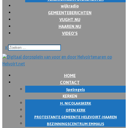
wijkradio
GEMEENTEBERICHTEN
VUGHT.NU
HAAREN.NU
VIDEO’S
x
HOME
CONTACT
Spelregels
KERKEN
H. NICOLAASKERK
OPEN KERK
PROTESTANTE GEMEENTE HELEVOIRT-HAAREN
BEZINNINGSCENTRUM EMMAUS