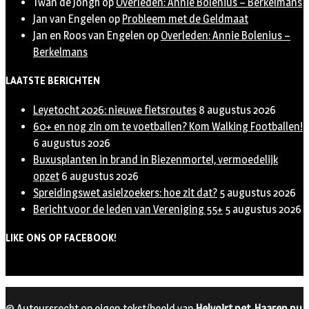
Twan de Jongh
op
Overleden: Annie Bolenius – Berkelmans
Jan van Engelen
op
Probleem met de Geldmaat
Jan en Roos van Engelen
op
Overleden: Annie Bolenius –
Berkelmans
LAATSTE BERICHTEN
Leyetocht 2026: nieuwe fietsroutes
8 augustus 2026
60+ en nog zin om te voetballen? Kom Walking Footballen!
6 augustus 2026
Buxusplanten in brand in Biezenmortel, vermoedelijk
opzet
6 augustus 2026
Spreidingswet asielzoekers: hoe zit dat?
5 augustus 2026
Bericht voor de leden van Vereniging 55+
5 augustus 2026
LIKE ONS OP FACEBOOK!
© Auteursrecht op eigen tekst/beeld van
Helvoirt.net
,
Haaren.nu