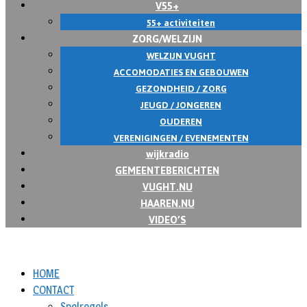
V55+
55+ activiteiten
ZORG/WELZIJN
WELZIJN VUGHT
ACCOMODATIES EN GEBOUWEN
GEZONDHEID / ZORG
JEUGD / JONGEREN
OUDEREN
VERENIGINGEN / EVENEMENTEN
wijkradio
GEMEENTEBERICHTEN
VUGHT.NU
HAAREN.NU
VIDEO’S
HOME
CONTACT
Spelregels