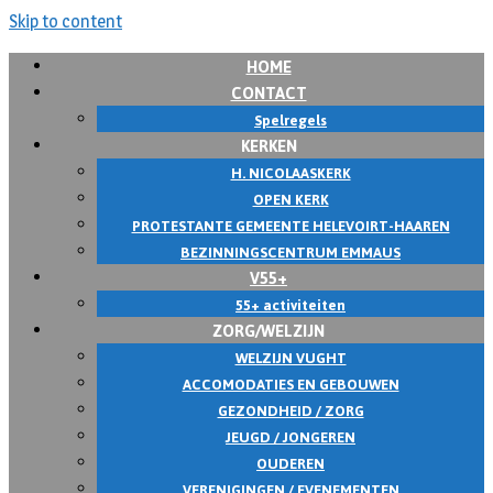
Skip to content
HOME
CONTACT
Spelregels
KERKEN
H. NICOLAASKERK
OPEN KERK
PROTESTANTE GEMEENTE HELEVOIRT-HAAREN
BEZINNINGSCENTRUM EMMAUS
V55+
55+ activiteiten
ZORG/WELZIJN
WELZIJN VUGHT
ACCOMODATIES EN GEBOUWEN
GEZONDHEID / ZORG
JEUGD / JONGEREN
OUDEREN
VERENIGINGEN / EVENEMENTEN