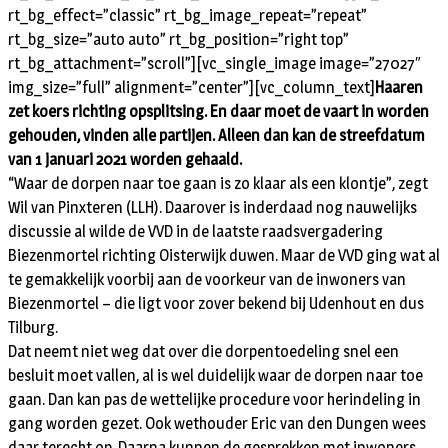
rt_bg_effect=”classic” rt_bg_image_repeat=”repeat”
rt_bg_size=”auto auto” rt_bg_position=”right top”
rt_bg_attachment=”scroll”][vc_single_image image=”27027″
img_size=”full” alignment=”center”][vc_column_text]
Haaren
zet koers richting opsplitsing. En daar moet de vaart in worden
gehouden, vinden alle partijen. Alleen dan kan de streefdatum
van 1 januari 2021 worden gehaald.
“Waar de dorpen naar toe gaan is zo klaar als een klontje”, zegt
Wil van Pinxteren (LLH). Daarover is inderdaad nog nauwelijks
discussie al wilde de VVD in de laatste raadsvergadering
Biezenmortel richting Oisterwijk duwen. Maar de VVD ging wat al
te gemakkelijk voorbij aan de voorkeur van de inwoners van
Biezenmortel – die ligt voor zover bekend bij Udenhout en dus
Tilburg.
Dat neemt niet weg dat over die dorpentoedeling snel een
besluit moet vallen, al is wel duidelijk waar de dorpen naar toe
gaan. Dan kan pas de wettelijke procedure voor herindeling in
gang worden gezet. Ook wethouder Eric van den Dungen wees
daar terecht op. Daarna kunnen de gesprekken met inwoners