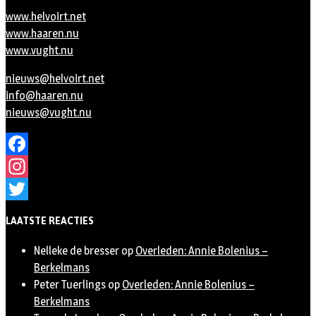
www.helvoirt.net
www.haaren.nu
www.vught.nu
nieuws@helvoirt.net
info@haaren.nu
nieuws@vught.nu
Facebook
Instagram
Twitter
LAATSTE REACTIES
Nelleke de bresser
op
Overleden: Annie Bolenius –
Berkelmans
Peter Tuerlings
op
Overleden: Annie Bolenius –
Berkelmans