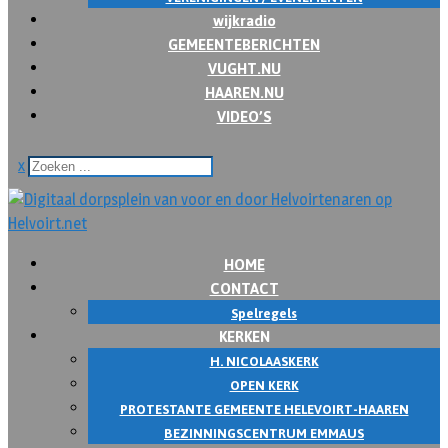
wijkradio
GEMEENTEBERICHTEN
VUGHT.NU
HAAREN.NU
VIDEO’S
x
HOME
CONTACT
Spelregels
KERKEN
H. NICOLAASKERK
OPEN KERK
PROTESTANTE GEMEENTE HELEVOIRT-HAAREN
BEZINNINGSCENTRUM EMMAUS