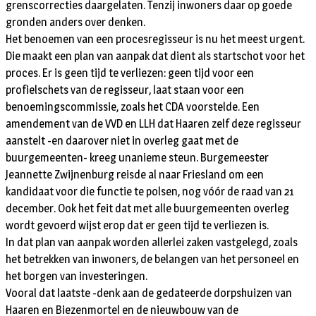
grenscorrecties daargelaten. Tenzij inwoners daar op goede
gronden anders over denken.
Het benoemen van een procesregisseur is nu het meest urgent.
Die maakt een plan van aanpak dat dient als startschot voor het
proces. Er is geen tijd te verliezen: geen tijd voor een
profielschets van de regisseur, laat staan voor een
benoemingscommissie, zoals het CDA voorstelde. Een
amendement van de VVD en LLH dat Haaren zelf deze regisseur
aanstelt -en daarover niet in overleg gaat met de
buurgemeenten- kreeg unanieme steun. Burgemeester
Jeannette Zwijnenburg reisde al naar Friesland om een
kandidaat voor die functie te polsen, nog vóór de raad van 21
december. Ook het feit dat met alle buurgemeenten overleg
wordt gevoerd wijst erop dat er geen tijd te verliezen is.
In dat plan van aanpak worden allerlei zaken vastgelegd, zoals
het betrekken van inwoners, de belangen van het personeel en
het borgen van investeringen.
Vooral dat laatste -denk aan de gedateerde dorpshuizen van
Haaren en Biezenmortel en de nieuwbouw van de