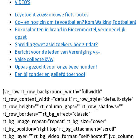
VIDEO’S
Leyetocht 2026: nieuwe fietsroutes
60+ en nog zin om te voetballen? Kom Walking Footballen!
Buxusplanten in brand in Biezenmortel, vermoedelijk
opzet
Spreidingswet asielzoekers: hoe zit dat?
Bericht voor de leden van Vereniging 55+
Valse collecte KVW
Oppas gezocht voor onze twee honden!
Een bijzonder en geliefd toernooi
[vc_row rt_row_background_width=”fullwidth”
rt_row_content_width=”default” rt_row_style=”default-style”
rt_row_height=”” rt_column_gaps=”” rt_row_shadows=””
rt_row_borders=”” rt_bg_effect=”classic”
rt_bg_image_repeat=”repeat” rt_bg_size=”cover”
rt_bg_position=”right top” rt_bg_attachment=”scroll”
rt_bg_layer=”” rt_bg_video_format=”self-hosted”][vc_column