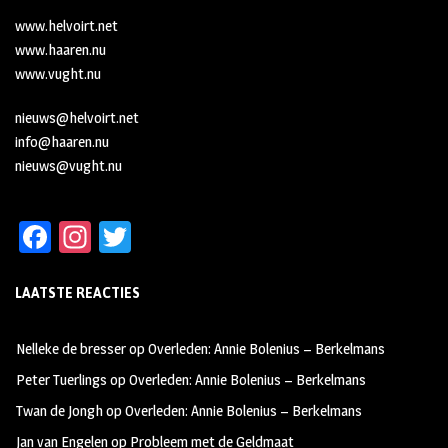
www.helvoirt.net
www.haaren.nu
www.vught.nu
nieuws@helvoirt.net
info@haaren.nu
nieuws@vught.nu
Fa
In
T
ce
st
wi
LAATSTE REACTIES
b
ag
tt
oo
ra
er
Nelleke de bresser
op
Overleden: Annie Bolenius – Berkelmans
k
m
Peter Tuerlings
op
Overleden: Annie Bolenius – Berkelmans
Twan de Jongh
op
Overleden: Annie Bolenius – Berkelmans
Jan van Engelen
op
Probleem met de Geldmaat