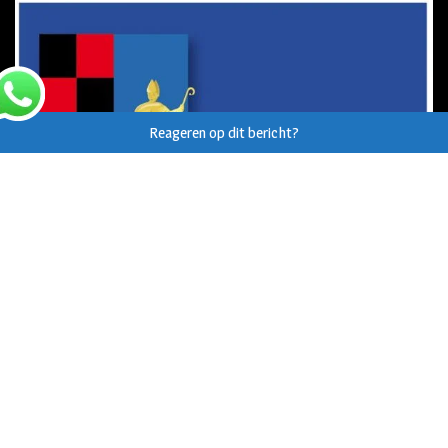
Reageren op dit bericht?
© Auteursrecht op eigen tekst/beeld van
Helvoirt.net
,
Haaren.nu
en
Vught.nu
uitdrukkelijk voorbehouden.
Webdesign Vanoo Media