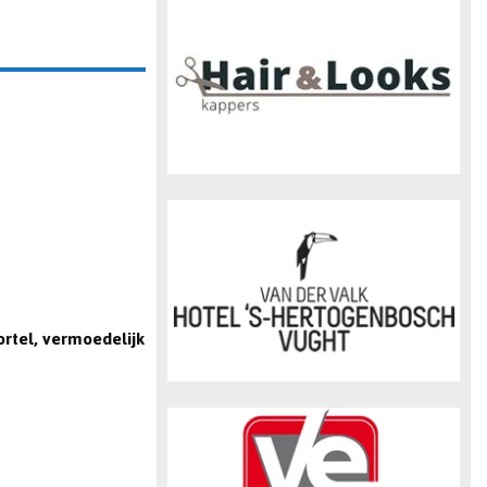
n
rtel, vermoedelijk