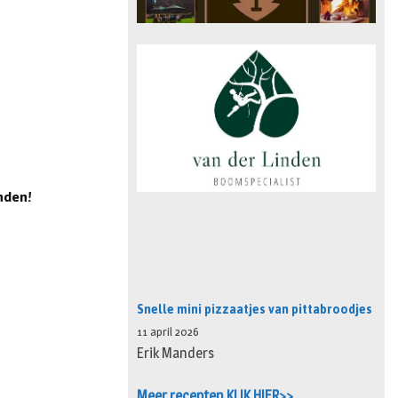
nden!
Snelle mini pizzaatjes van pittabroodjes
11 april 2026
Erik Manders
Meer recepten KLIK HIER>>