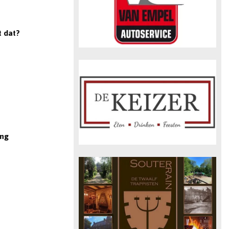
t dat?
ing