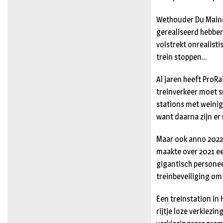
Wethouder Du Maine (
gerealiseerd hebben 
volstrekt onrealist
trein stoppen…
Al jaren heeft ProRa
treinverkeer moet s
stations met weinig 
want daarna zijn er
Maar ook anno 2022 
maakte over 2021 ee
gigantisch personee
treinbeveiliging om
Een treinstation in 
rijtje loze verkiezi