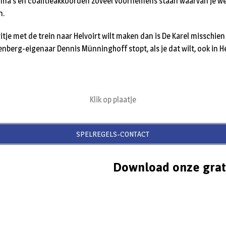
ma’s en coalitieakkoorden zoveel voornemens staan waarvan je wee
n.
ritje met de trein naar Helvoirt wilt maken dan is De Karel misschien
nberg-eigenaar Dennis Münninghoff stopt, als je dat wilt, ook in H
Klik op plaatje
SPELREGELS-CONTACT
Download onze grat