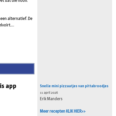
t dat die nooit
 een alternatief. De
elvoirt….
is app
Snelle mini pizzaatjes van pittabroodjes
11 april 2026
Erik Manders
Meer recepten KLIK HIER>>