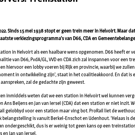
22. Sinds 15 mei 1938 stopt er geen trein meer in Helvoirt. Maar da
 laatste verkiezingsprogramma’s van D66, CDA en Gemeentebelange
station in Helvoirt als een haalbare wens opgenomen. D66 heeft er 
alitie van D66, PvdA/GL, VVD en CDA zich zal inspannen voor een tre
len hiervoor een lobby voeren bij Rijk en provincie, waarbij we zulle
oment in ontwikkeling zijn’, staat in het coalitieakkoord. En dat is 
l aanspreken, zal de gedachte zijn geweest.
en inmiddels weten dat we een station in Helvoirt wel kunnen verget
 Ans Beijens en Jan van Iersel (CDA) dat een station er niet inzit.
ail gelobbyd voor een station maar ving bot. ProRail liet de wethou
k belangstelling is vanuit Berkel-Enschot en Udenhout. ‘Helaas is d
n ondergeschikt, dus is er weinig tot geen kans op een treinstation 
 en Jan van Iersel.