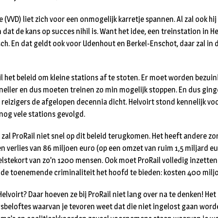
VVD) liet zich voor een onmogelijk karretje spannen. Al zal ook hij
dat de kans op succes nihil is. Want het idee, een treinstation in Hel
isch. En dat geldt ook voor Udenhout en Berkel-Enschot, daar zal i
il het beleid om kleine stations af te stoten. Er moet worden bezuin
neller en dus moeten treinen zo min mogelijk stoppen. En dus gingen
reizigers de afgelopen decennia dicht. Helvoirt stond kennelijk voor
 nog vele stations gevolgd.
zal ProRail niet snel op dit beleid terugkomen. Het heeft andere zo
n verlies van 86 miljoen euro (op een omzet van ruim 1,5 miljard eu
lstekort van zo’n 1200 mensen. Ook moet ProRail volledig inzetten 
 de toenemende criminaliteit het hoofd te bieden: kosten 400 milj
Helvoirt? Daar hoeven ze bij ProRail niet lang over na te denken! Het 
ngsbeloftes waarvan je tevoren weet dat die niet ingelost gaan worde