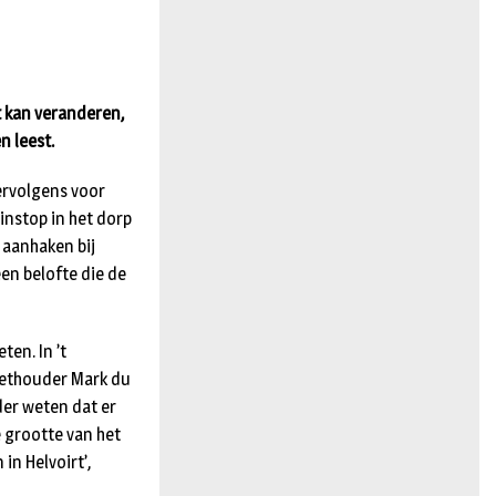
n
t kan veranderen,
n leest.
vervolgens voor
instop in het dorp
n aanhaken bij
een belofte die de
en. In ’t
 Wethouder Mark du
der weten dat er
e grootte van het
in Helvoirt’,