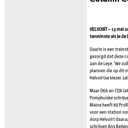
HELVOIRT – 13 mei 20
tenminste als je de
Daarin is een trein
gezorgd dat deze co
aan de Leye. ‘We zul
plannen die op dit m
Helvoirtse kiezer za
Maar D66 en CDA lat
Pomphuiske schrijven
Maine heeft bij ProR
voor een station oo
dorp Helvoirt daaraa
schrijven Ans Beijens