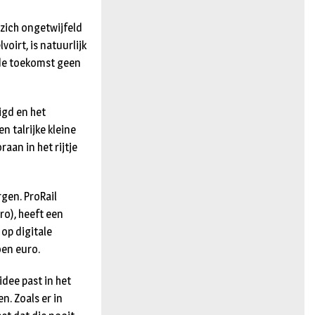
 zich ongetwijfeld
voirt, is natuurlijk
n de toekomst geen
igd en het
 talrijke kleine
aan in het rijtje
rgen. ProRail
ro), heeft een
op digitale
oen euro.
idee past in het
n. Zoals er in