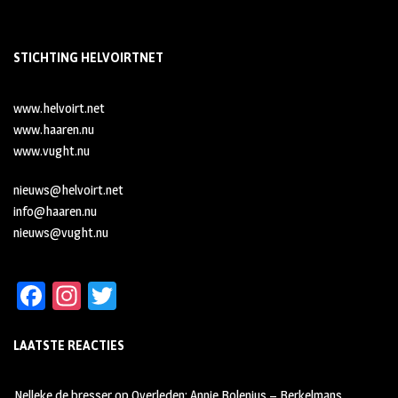
STICHTING HELVOIRTNET
www.helvoirt.net
www.haaren.nu
www.vught.nu
nieuws@helvoirt.net
info@haaren.nu
nieuws@vught.nu
Fa
In
T
ce
st
wi
LAATSTE REACTIES
b
ag
tt
oo
ra
er
Nelleke de bresser
op
Overleden: Annie Bolenius – Berkelmans