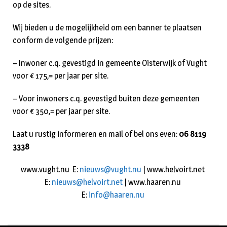
op de sites.
Wij bieden u de mogelijkheid om een banner te plaatsen
conform de volgende prijzen:
– Inwoner c.q. gevestigd in gemeente Oisterwijk of Vught
voor € 175,= per jaar per site.
– Voor inwoners c.q. gevestigd buiten deze gemeenten
voor € 350,= per jaar per site.
Laat u rustig informeren en mail of bel ons even:
06 8119
3338
www.vught.nu E:
nieuws@vught.nu
| www.helvoirt.net
E:
nieuws@helvoirt.net
| www.haaren.nu
E:
info@haaren.nu