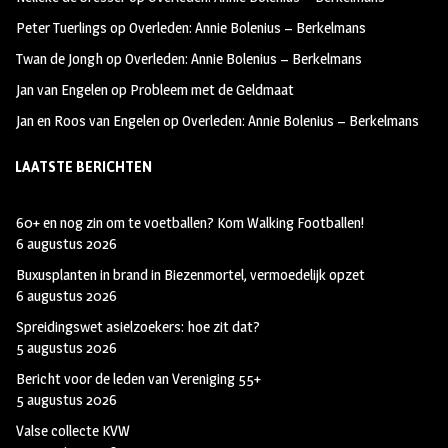
k
m
Peter Tuerlings
op
Overleden: Annie Bolenius – Berkelmans
Twan de Jongh
op
Overleden: Annie Bolenius – Berkelmans
Jan van Engelen
op
Probleem met de Geldmaat
Jan en Roos van Engelen
op
Overleden: Annie Bolenius – Berkelmans
LAATSTE BERICHTEN
60+ en nog zin om te voetballen? Kom Walking Footballen!
6 augustus 2026
Buxusplanten in brand in Biezenmortel, vermoedelijk opzet
6 augustus 2026
Spreidingswet asielzoekers: hoe zit dat?
5 augustus 2026
Bericht voor de leden van Vereniging 55+
5 augustus 2026
Valse collecte KVW