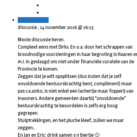
Beantwoorden
discussie ,
14 november 2016 @ 16:15
Mooie discussie heren.
Compleet eens met Dirks. En o.a. door het schrappen van
broodnodige voorzieningen in haar begroting is Haaren e
m.i. in geslaagd om niet onder financiële curatele van de
Provincie te komen.
Zeggen dat je wilt opsplitsen (dus inzien dat je zelf
onvoldoende bestuurskrachtig bent, compliment) maar
pas ca.2060, is niet enkel een lachertje maar fopperij van
inwoners. Andere gemeenten daarbij “onvoldoende”
bestuurskrachtig te beoordelen is zelfs erg hoog
gegrepen.
Stuiptrekkingen, en het pluche kleef, zullen we maar
zeggen..
En Jan en Eric: drink samen s n biertje 🙂