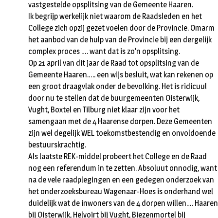
vastgestelde opsplitsing van de Gemeente Haaren.
Ik begrijp werkelijk niet waarom de Raadsleden en het
College zich opzij gezet voelen door de Provincie. Omarm
het aanbod van de hulp van de Provincie bij een dergelijk
complex proces …. want dat is zo’n opsplitsing.
Op 21 april van dit jaar de Raad tot opsplitsing van de
Gemeente Haaren….. een wijs besluit, wat kan rekenen op
een groot draagvlak onder de bevolking. Het is ridicuul
door nu te stellen dat de buurgemeenten Oisterwijk,
Vught, Boxtel en Tilburg niet klaar zijn voor het
samengaan met de 4 Haarense dorpen. Deze Gemeenten
zijn wel degelijk WEL toekomstbestendig en onvoldoende
bestuurskrachtig.
Als laatste REK-middel probeert het College en de Raad
nog een referendum in te zetten. Absoluut onnodig, want
na de vele raadplegingen en een gedegen onderzoek van
het onderzoeksbureau Wagenaar-Hoes is onderhand wel
duidelijk wat de inwoners van de 4 dorpen willen…. Haaren
bij Oisterwijk, Helvoirt bij Vught, Biezenmortel bij