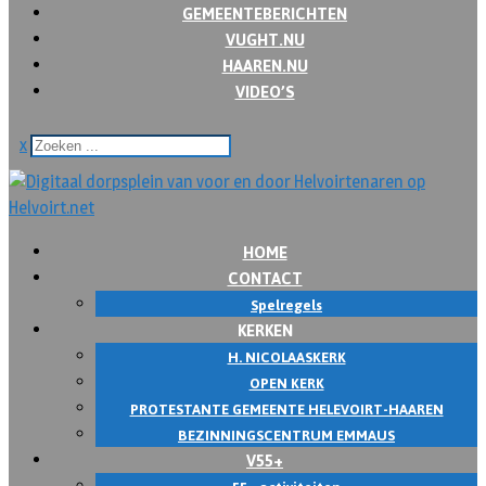
GEMEENTEBERICHTEN
VUGHT.NU
HAAREN.NU
VIDEO’S
x
HOME
CONTACT
Spelregels
KERKEN
H. NICOLAASKERK
OPEN KERK
PROTESTANTE GEMEENTE HELEVOIRT-HAAREN
BEZINNINGSCENTRUM EMMAUS
V55+