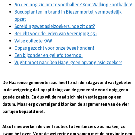
60+ en nog zin om te voetballen? Kom Walking Footballen!
Buxusplanten in brand in Biezenmortel, vermoedelijk
opzet
Spreidingswet asielzoekers: hoe zit dat?
Bericht voor de leden van Vereniging 55+
Valse collecte KVW
Oppas gezocht voor onze twee honden!
Een bijzonder en geliefd toernooi
Vught moet naar Den Haag: geen opvang asielzoekers
De Haarense gemeenteraad heeft zich dinsdagavond vastgebeten
in de weigering dat opsplitsing van de gemeente voorlopig geen
goede zaak is. En dus wil de raad zich niet vastleggen op een
datum. Maar erg overtuigend klonken de argumenten van de vier
partijen bepaald niet.
Alsof meewerken de vier fracties tot verliezers zou maken, zo
kwam het over. Voor de weigering om samen met de provincie een