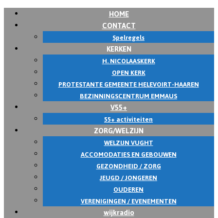
HOME
Skip
CONTACT
to
Spelregels
content
KERKEN
H. NICOLAASKERK
OPEN KERK
PROTESTANTE GEMEENTE HELEVOIRT-HAAREN
BEZINNINGSCENTRUM EMMAUS
V55+
55+ activiteiten
ZORG/WELZIJN
WELZIJN VUGHT
ACCOMODATIES EN GEBOUWEN
GEZONDHEID / ZORG
JEUGD / JONGEREN
OUDEREN
VERENIGINGEN / EVENEMENTEN
wijkradio