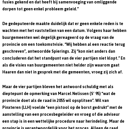
fusies gekend en dat heeft bij samenvoeging van omliggende
dorpen tot geen enkel probleem geleid.”
De gedeputeerde maakte duidelijk dat er geen enkele reden is te
wachten met het vaststellen van een datum. Volgens haar hebben
buurgemeenten wel degelijk gereageerd op de vraag van de
provincie om een toekomstvisie. “Wij hebben al een reactie terug
geschreven”, antwoordde Spierings. Zij “kon niet anders dan
concluderen dat het standpunt van de vier partijen niet klopt.” En
als die visies van buurgemeenten niet helder zijn waarom gaat
Haaren dan niet in gesprek met die gemeenten, vroeg zij zich af.
Maar de vier partijen bleven het antwoord schuldig met als
dieptepunt de opmerking van Marcel Nelissen (S’ 95) “wat de
provincie doet als de raad in 2055 wil opsplitsen”. Wil van
Pinxteren (LLH) voelde “een pistool op de borst gedrukt” met de
aanstelling van een procesbegeleider en vroeg of die adviseur
een stap is in een wettelijke procedure naar herindeling. Maar de
provincie is verantwoordelijk voor het proces. Alleen de raad