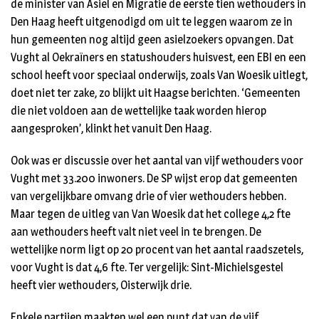
de minister van Asiel en Migratie de eerste tien wethouders in
Den Haag heeft uitgenodigd om uit te leggen waarom ze in
hun gemeenten nog altijd geen asielzoekers opvangen. Dat
Vught al Oekraïners en statushouders huisvest, een EBI en een
school heeft voor speciaal onderwijs, zoals Van Woesik uitlegt,
doet niet ter zake, zo blijkt uit Haagse berichten. ‘Gemeenten
die niet voldoen aan de wettelijke taak worden hierop
aangesproken’, klinkt het vanuit Den Haag.
Ook was er discussie over het aantal van vijf wethouders voor
Vught met 33.200 inwoners. De SP wijst erop dat gemeenten
van vergelijkbare omvang drie of vier wethouders hebben.
Maar tegen de uitleg van Van Woesik dat het college 4,2 fte
aan wethouders heeft valt niet veel in te brengen. De
wettelijke norm ligt op 20 procent van het aantal raadszetels,
voor Vught is dat 4,6 fte. Ter vergelijk: Sint-Michielsgestel
heeft vier wethouders, Oisterwijk drie.
Enkele partijen maakten wel een punt dat van de vijf