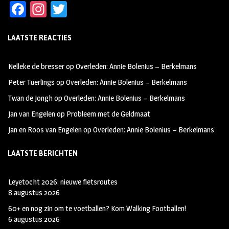
Fa
In
T
ce
st
wi
LAATSTE REACTIES
b
ag
tt
oo
ra
er
Nelleke de bresser
op
Overleden: Annie Bolenius – Berkelmans
k
m
Peter Tuerlings
op
Overleden: Annie Bolenius – Berkelmans
Twan de Jongh
op
Overleden: Annie Bolenius – Berkelmans
Jan van Engelen
op
Probleem met de Geldmaat
Jan en Roos van Engelen
op
Overleden: Annie Bolenius – Berkelmans
LAATSTE BERICHTEN
Leyetocht 2026: nieuwe fietsroutes
8 augustus 2026
60+ en nog zin om te voetballen? Kom Walking Footballen!
6 augustus 2026