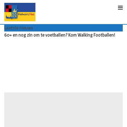
S
k
i
p
Laatste nieuws
t
60+ en nog zin om te voetballen? Kom Walking Footballen!
o
c
o
n
t
e
n
t