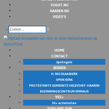
VUGHT.NU
HAAREN.NU
VIDEO’S
x
HOME
CONTACT
Spelregels
KERKEN
H. NICOLAASKERK
OPEN KERK
PROTESTANTE GEMEENTE HELEVOIRT-HAAREN
BEZINNINGSCENTRUM EMMAUS
V55+
55+ activiteiten
ZORG/WELZIJN