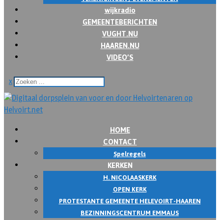
wijkradio
GEMEENTEBERICHTEN
VUGHT.NU
HAAREN.NU
VIDEO’S
x
HOME
CONTACT
Spelregels
KERKEN
H. NICOLAASKERK
OPEN KERK
PROTESTANTE GEMEENTE HELEVOIRT-HAAREN
BEZINNINGSCENTRUM EMMAUS