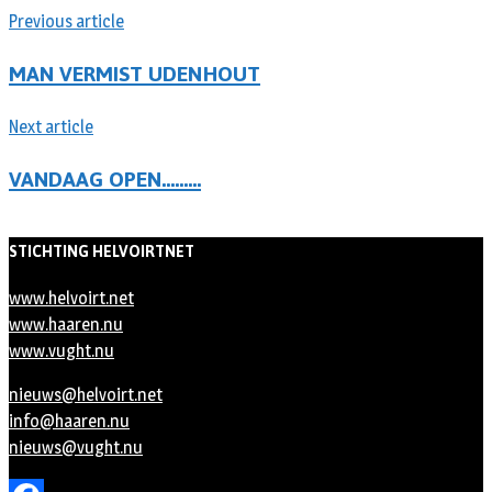
Previous article
MAN VERMIST UDENHOUT
Next article
VANDAAG OPEN………
STICHTING HELVOIRTNET
www.helvoirt.net
www.haaren.nu
www.vught.nu
nieuws@helvoirt.net
info@haaren.nu
nieuws@vught.nu