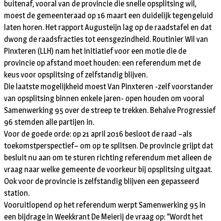
buitenaf, vooral van de provincie die snelle opsplitsing wil,
moest de gemeenteraad op 16 maart een duidelijk tegengeluid
laten horen. Het rapport Augusteijn lag op de raadstafel en dat
dwong de raadsfracties tot eensgezindheid. Routinier Wil van
Pinxteren (LLH) nam het initiatief voor een motie die de
provincie op afstand moet houden: een referendum met de
keus voor opsplitsing of zelfstandig blijven.
Die laatste mogelijkheid moest Van Pinxteren -zelf voorstander
van opsplitsing binnen enkele jaren- open houden om vooral
Samenwerking 95 over de streep te trekken. Behalve Progressief
96 stemden alle partijen in.
Voor de goede orde: op 21 april 2016 besloot de raad –als
toekomstperspectief– om op te splitsen. De provincie grijpt dat
besluit nu aan om te sturen richting referendum met alleen de
vraag naar welke gemeente de voorkeur bij opsplitsing uitgaat.
Ook voor de provincie is zelfstandig blijven een gepasseerd
station.
Vooruitlopend op het referendum werpt Samenwerking 95 in
een bijdrage in Weekkrant De Meierij de vraag op: “Wordt het