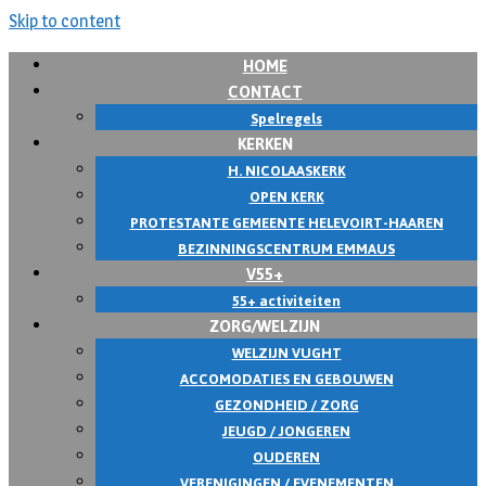
Skip to content
HOME
CONTACT
Spelregels
KERKEN
H. NICOLAASKERK
OPEN KERK
PROTESTANTE GEMEENTE HELEVOIRT-HAAREN
BEZINNINGSCENTRUM EMMAUS
V55+
55+ activiteiten
ZORG/WELZIJN
WELZIJN VUGHT
ACCOMODATIES EN GEBOUWEN
GEZONDHEID / ZORG
JEUGD / JONGEREN
OUDEREN
VERENIGINGEN / EVENEMENTEN