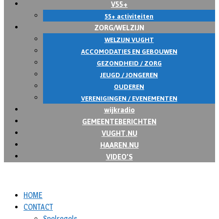
V55+
55+ activiteiten
ZORG/WELZIJN
WELZIJN VUGHT
ACCOMODATIES EN GEBOUWEN
GEZONDHEID / ZORG
JEUGD / JONGEREN
OUDEREN
VERENIGINGEN / EVENEMENTEN
wijkradio
GEMEENTEBERICHTEN
VUGHT.NU
HAAREN.NU
VIDEO’S
HOME
CONTACT
Spelregels