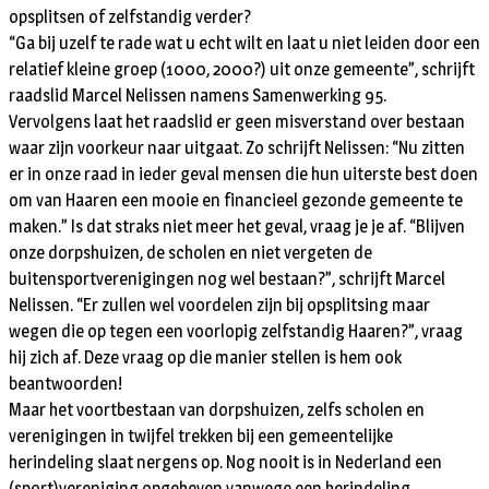
opsplitsen of zelfstandig verder?
“Ga bij uzelf te rade wat u echt wilt en laat u niet leiden door een
relatief kleine groep (1000, 2000?) uit onze gemeente”, schrijft
raadslid Marcel Nelissen namens Samenwerking 95.
Vervolgens laat het raadslid er geen misverstand over bestaan
waar zijn voorkeur naar uitgaat. Zo schrijft Nelissen: “Nu zitten
er in onze raad in ieder geval mensen die hun uiterste best doen
om van Haaren een mooie en financieel gezonde gemeente te
maken.” Is dat straks niet meer het geval, vraag je je af. “Blijven
onze dorpshuizen, de scholen en niet vergeten de
buitensportverenigingen nog wel bestaan?”, schrijft Marcel
Nelissen. “Er zullen wel voordelen zijn bij opsplitsing maar
wegen die op tegen een voorlopig zelfstandig Haaren?”, vraag
hij zich af. Deze vraag op die manier stellen is hem ook
beantwoorden!
Maar het voortbestaan van dorpshuizen, zelfs scholen en
verenigingen in twijfel trekken bij een gemeentelijke
herindeling slaat nergens op. Nog nooit is in Nederland een
(sport)vereniging opgeheven vanwege een herindeling.