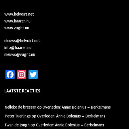
www.helvoirt.net
www.haaren.nu
www.vught.nu
nieuws@helvoirt.net
info@haaren.nu
nieuws@vught.nu
Fa
In
T
ce
st
wi
LAATSTE REACTIES
b
ag
tt
oo
ra
er
Nelleke de bresser
op
Overleden: Annie Bolenius – Berkelmans
k
m
Peter Tuerlings
op
Overleden: Annie Bolenius – Berkelmans
Twan de Jongh
op
Overleden: Annie Bolenius – Berkelmans