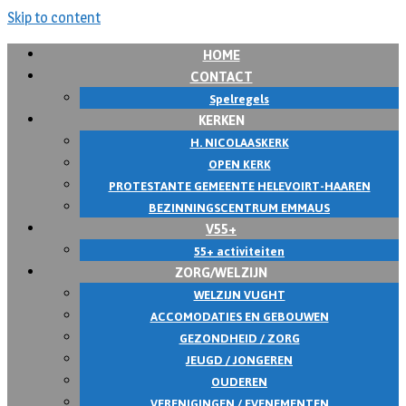
Skip to content
HOME
CONTACT
Spelregels
KERKEN
H. NICOLAASKERK
OPEN KERK
PROTESTANTE GEMEENTE HELEVOIRT-HAAREN
BEZINNINGSCENTRUM EMMAUS
V55+
55+ activiteiten
ZORG/WELZIJN
WELZIJN VUGHT
ACCOMODATIES EN GEBOUWEN
GEZONDHEID / ZORG
JEUGD / JONGEREN
OUDEREN
VERENIGINGEN / EVENEMENTEN