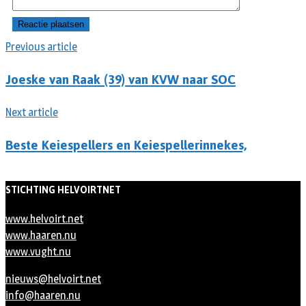
Previous article
Joeske van Raak (39) van KVW naar SOC
Next article
Beste Keiespellers en Keiespellerinnekes,
STICHTING HELVOIRTNET
www.helvoirt.net
www.haaren.nu
www.vught.nu
nieuws@helvoirt.net
info@haaren.nu