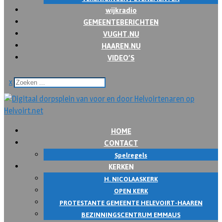
wijkradio
GEMEENTEBERICHTEN
VUGHT.NU
HAAREN.NU
VIDEO’S
x
HOME
CONTACT
Spelregels
KERKEN
H. NICOLAASKERK
OPEN KERK
PROTESTANTE GEMEENTE HELEVOIRT-HAAREN
BEZINNINGSCENTRUM EMMAUS