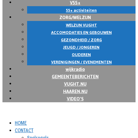
V55+
55+ activiteiten
ZORG/WELZIJN
WELZIJN VUGHT
ACCOMODATIES EN GEBOUWEN
GEZONDHEID / ZORG
JEUGD / JONGEREN
OUDEREN
VERENIGINGEN / EVENEMENTEN
wijkradio
GEMEENTEBERICHTEN
VUGHT.NU
HAAREN.NU
VIDEO’S
HOME
CONTACT
Spelregels