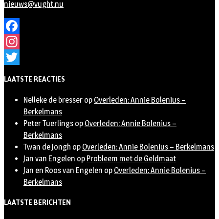
nieuws@vught.nu
Facebook
Instagram
Twitter
LAATSTE REACTIES
Nelleke de bresser
op
Overleden: Annie Bolenius –
Berkelmans
Peter Tuerlings
op
Overleden: Annie Bolenius –
Berkelmans
Twan de Jongh
op
Overleden: Annie Bolenius – Berkelmans
Jan van Engelen
op
Probleem met de Geldmaat
Jan en Roos van Engelen
op
Overleden: Annie Bolenius –
Berkelmans
LAATSTE BERICHTEN