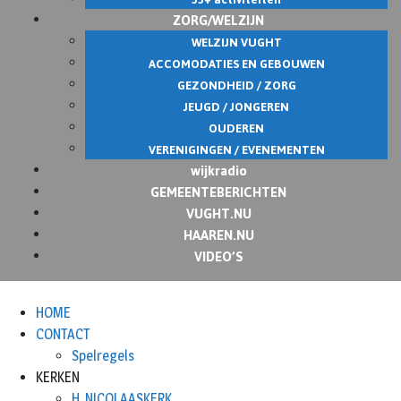
ZORG/WELZIJN
WELZIJN VUGHT
ACCOMODATIES EN GEBOUWEN
GEZONDHEID / ZORG
JEUGD / JONGEREN
OUDEREN
VERENIGINGEN / EVENEMENTEN
wijkradio
GEMEENTEBERICHTEN
VUGHT.NU
HAAREN.NU
VIDEO’S
HOME
CONTACT
Spelregels
KERKEN
H. NICOLAASKERK