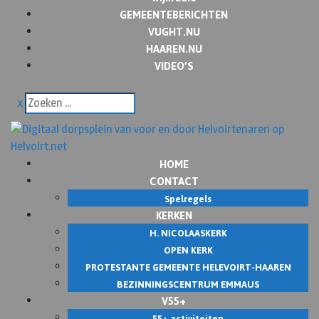
GEMEENTEBERICHTEN
VUGHT.NU
HAAREN.NU
VIDEO’S
x
HOME
CONTACT
Spelregels
KERKEN
H. NICOLAASKERK
OPEN KERK
PROTESTANTE GEMEENTE HELEVOIRT-HAAREN
BEZINNINGSCENTRUM EMMAUS
V55+
55+ activiteiten