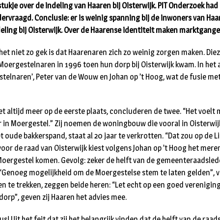
tukje over de indeling van Haaren bij Oisterwijk. PIT Onderzoek had
ervraagd. Conclusie: er is weinig spanning bij de inwoners van Haa
ing bij Oisterwijk. Over de Haarense identiteit maken marktganger
t het niet zo gek is dat Haarenaren zich zo weinig zorgen maken. Di
oergestelnaren in 1996 toen hun dorp bij Oisterwijk kwam. In het a
telnaren’, Peter van de Wouw en Johan op ’t Hoog, wat de fusie m
t altijd meer op de eerste plaats, concluderen de twee. “Het voelt 
r in Moergestel.” Zij noemen de woningbouw die vooral in Oisterwij
 oude bakkerspand, staat al 20 jaar te verkrotten. “Dat zou op de L
voor de raad van Oisterwijk kiest volgens Johan op ’t Hoog het mer
 Moergestel komen. Gevolg: zeker de helft van de gemeenteraadsle
“Genoeg mogelijkheid om de Moergestelse stem te laten gelden”, vin
sen te trekken, zeggen beide heren: “Let echt op een goed verenigin
dorp”, geven zij Haaren het advies mee.
s! Uit het feit dat zij het belangrijk vinden dat de helft van de raad