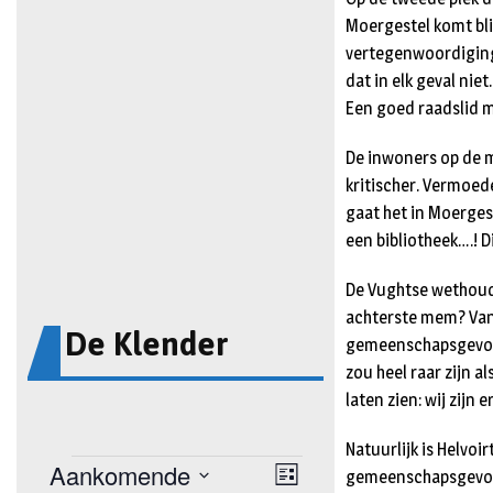
Moergestel komt bli
vertegenwoordiging 
dat in elk geval ni
Een goed raadslid 
De inwoners op de 
kritischer. Vermoede
gaat het in Moerges
een bibliotheek….! D
De Vughtse wethoude
achterste mem? Van 
De Klender
gemeenschapsgevoel 
zou heel raar zijn a
laten zien: wij zijn 
Natuurlijk is Helvo
gemeenschapsgevoel 