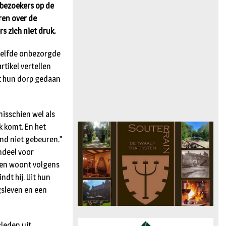
 bezoekers op de
ren over de
s zich niet druk.
ezelfde onbezorgde
rtikel vertellen
et hun dorp gedaan
misschien wel als
k komt. En het
ind niet gebeuren.”
endeel voor
den woont volgens
dt hij. Uit hun
gsleven en een
sleden uit