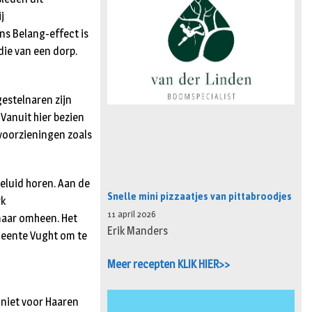
j
ns Belang-effect is
die van een dorp.
estelnaren zijn
 Vanuit hier bezien
svoorzieningen zoals
geluid horen. Aan de
Snelle mini pizzaatjes van pittabroodjes
rk
11 april 2026
omaar omheen. Het
Erik Manders
emeente Vught om te
Meer recepten KLIK HIER>>
 niet voor Haaren