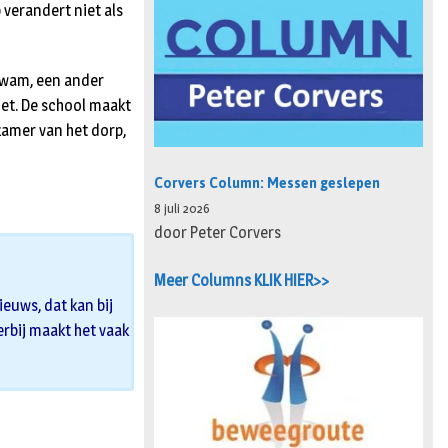
 verandert niet als
 kwam, een ander
niet. De school maakt
skamer van het dorp,
Corvers Column: Messen geslepen
8 juli 2026
door Peter Corvers
Meer Columns KLIK HIER>>
euws, dat kan bij
 erbij maakt het vaak