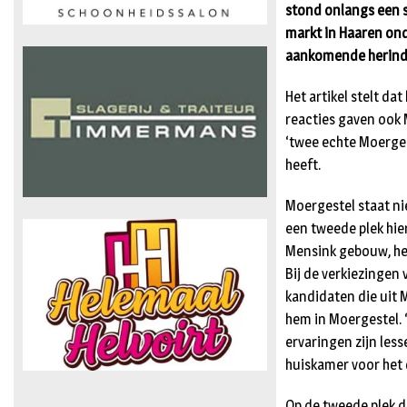
stond onlangs een s
markt in Haaren ond
aankomende herindel
Het artikel stelt da
reacties gaven ook M
‘twee echte Moerges
heeft.
Moergestel staat nie
een tweede plek hie
Mensink gebouw, het
Bij de verkiezingen 
kandidaten die uit
hem in Moergestel. 
ervaringen zijn les
huiskamer voor het 
Op de tweede plek du