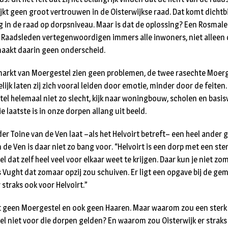
jkt geen groot vertrouwen in de Oisterwijkse raad. Dat komt dichtbi
in de raad op dorpsniveau. Maar is dat de oplossing? Een Rosmale
et. Raadsleden vertegenwoordigen immers alle inwoners, niet alleen 
maakt daarin geen onderscheid.
markt van Moergestel zien geen problemen, de twee rasechte Moerg
lijk laten zij zich vooral leiden door emotie, minder door de feiten.
tel helemaal niet zo slecht, kijk naar woningbouw, scholen en basi
ie laatste is in onze dorpen allang uit beeld.
r Toine van de Ven laat –als het Helvoirt betreft– een heel ander 
de Ven is daar niet zo bang voor. “Helvoirt is een dorp met een ste
dat zelf heel veel voor elkaar weet te krijgen. Daar kun je niet z
ls Vught dat zomaar opzij zou schuiven. Er ligt een opgave bij de g
er straks ook voor Helvoirt.”
irt geen Moergestel en ook geen Haaren. Maar waarom zou een sterk
niet voor die dorpen gelden? En waarom zou Oisterwijk er straks