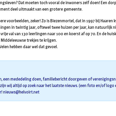
gingsleven? Dat moeten toch vooral de inwoners zelf doen! Een dorp
oment deel uitmaakt van een grotere gemeente.
dere voorbeelden, zeker! Zo is Biezenmortel, dat in 1997 bij Haaren
ingen in twintig jaar, oftewel twee huizen per jaar, kan natuurlijk 
 vrije val van 130 leerlingen naar 100 en koerst af op 70. En de hui
 Middeleeuwse trekjes te krijgen.
Velen hebben daar wel dat gevoel.
n, een mededeling doen, familiebericht doorgeven of verenigingsni
zijn wij altijd op zoek naar het laatste nieuws. (een foto en/of logo
r!
nieuws@helvoirt.net