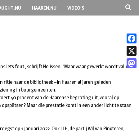
VUGHT.NU
HAAREN.NU
VIDEO’S
F
a
X
ns iets fout , schrijft Nelissen. “Maar waar gewerkt wordt vallen
c
M
e
 ritje naar de bibliotheek –in Haaren al jaren geleden
a
b
orziening in buurgemeenten.
s
ert 40 procent van de Haarense begroting uit, vooral op
o
t
 opsplitsen? Maar die prestatie komt in een ander licht te staan
o
o
k
d
roegst op 1 januari 2022. Ook LLH, de partij Wil van Pinxteren,
o