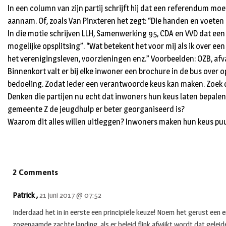
In een column van zijn partij schrijft hij dat een referendum 
aannam. Of, zoals Van Pinxteren het zegt: “Die handen en voeten g
In die motie schrijven LLH, Samenwerking 95, CDA en VVD dat e
mogelijke opsplitsing”. “Wat betekent het voor mij als ik over e
het verenigingsleven, voorzieningen enz.” Voorbeelden: OZB, afval
Binnenkort valt er bij elke inwoner een brochure in de bus over
bedoeling. Zodat ieder een verantwoorde keus kan maken. Zoek d
Denken die partijen nu echt dat inwoners hun keus laten bepalen
gemeente Z de jeugdhulp er beter georganiseerd is?
Waarom dit alles willen uitleggen? Inwoners maken hun keus puu
2 Comments
Patrick ,
21 juni 2017 @ 07:52
Inderdaad het in in eerste een principiële keuze! Noem het gerust een 
zogenaamde zachte landing, als er beleid flink afwijkt wordt dat geleid