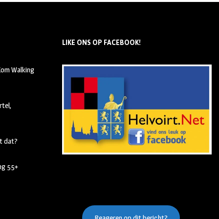
LIKE ONS OP FACEBOOK!
 Kom Walking
tel,
t dat?
ing 55+
Reageren op dit bericht?