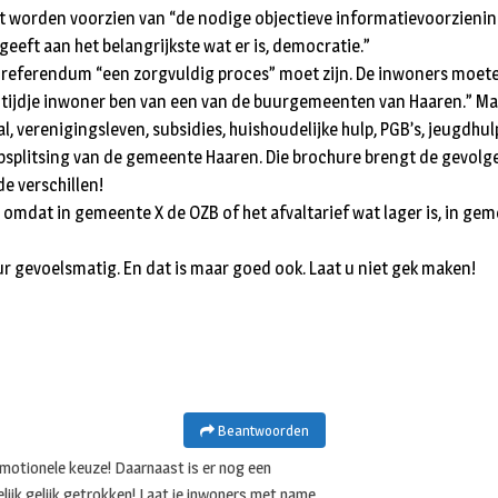
moet worden voorzien van “de nodige objectieve informatievoorzie
eeft aan het belangrijkste wat er is, democratie.”
en referendum “een zorgvuldig proces” moet zijn. De inwoners mo
en tijdje inwoner ben van een van de buurgemeenten van Haaren.” Maa
, verenigingsleven, subsidies, huishoudelijke hulp, PGB’s, jeugdhul
 opsplitsing van de gemeente Haaren. Die brochure brengt de gevolg
e verschillen!
 omdat in gemeente X de OZB of het afvaltarief wat lager is, in ge
r gevoelsmatig. En dat is maar goed ook. Laat u niet gek maken!
Beantwoorden
emotionele keuze! Daarnaast is er nog een
elijk gelijk getrokken! Laat je inwoners met name