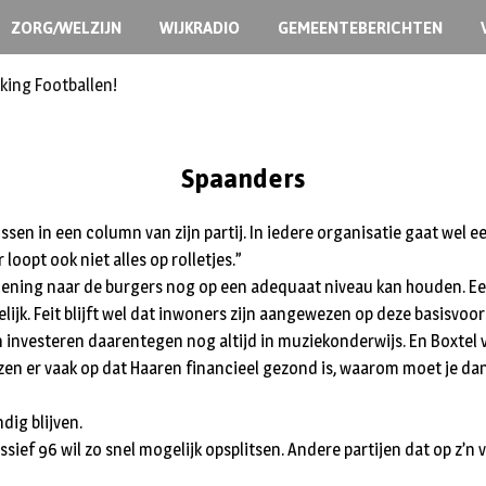
ZORG/WELZIJN
WIJKRADIO
GEMEENTEBERICHTEN
king Footballen!
Spaanders
ssen in een column van zijn partij. In iedere organisatie gaat wel ee
oopt ook niet alles op rolletjes.”
erlening naar de burgers nog op een adequaat niveau kan houden. Een
lijk. Feit blijft wel dat inwoners zijn aangewezen op deze basisvo
nvesteren daarentegen nog altijd in muziekonderwijs. En Boxtel vo
zen er vaak op dat Haaren financieel gezond is, waarom moet je dan
dig blijven.
sief 96 wil zo snel mogelijk opsplitsen. Andere partijen dat op z’n v