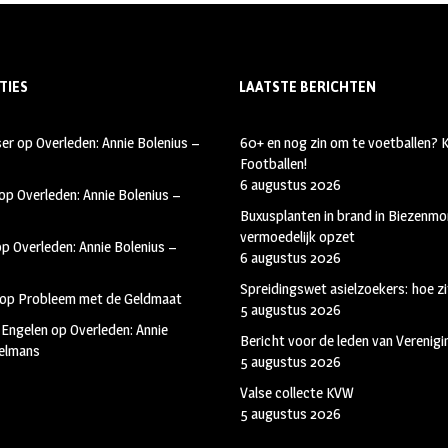
TIES
LAATSTE BERICHTEN
ser
op
Overleden: Annie Bolenius –
60+ en nog zin om te voetballen?
Footballen!
6 augustus 2026
op
Overleden: Annie Bolenius –
Buxusplanten in brand in Biezenmor
vermoedelijk opzet
op
Overleden: Annie Bolenius –
6 augustus 2026
Spreidingswet asielzoekers: hoe zi
op
Probleem met de Geldmaat
5 augustus 2026
 Engelen
op
Overleden: Annie
Bericht voor de leden van Verenig
kelmans
5 augustus 2026
Valse collecte KVW
5 augustus 2026