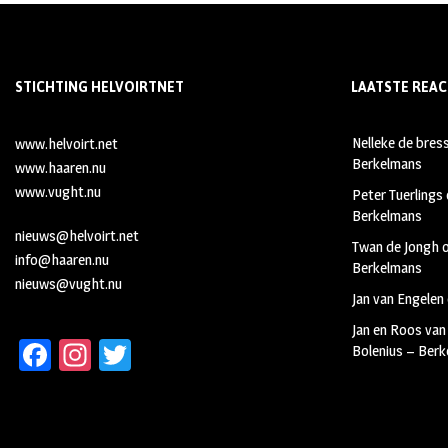
STICHTING HELVOIRTNET
LAATSTE REAC
Nelleke de bres
www.helvoirt.net
Berkelmans
www.haaren.nu
www.vught.nu
Peter Tuerlings
Berkelmans
nieuws@helvoirt.net
Twan de Jongh
info@haaren.nu
Berkelmans
nieuws@vught.nu
Jan van Engelen
Jan en Roos van
Fa
In
T
Bolenius – Ber
ce
st
wi
b
ag
tt