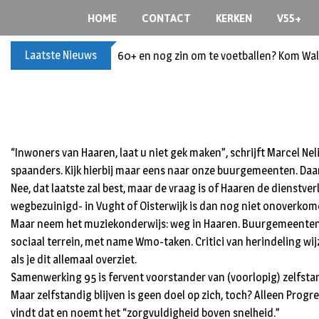
Skip
HOME
CONTACT
KERKEN
V55+
to
content
Laatste Nieuws
60+ en nog zin om te voetballen? Kom Wal
“Inwoners van Haaren, laat u niet gek maken”, schrijft Marcel Neli
spaanders. Kijk hierbij maar eens naar onze buurgemeenten. Daar l
Nee, dat laatste zal best, maar de vraag is of Haaren de dienstv
wegbezuinigd- in Vught of Oisterwijk is dan nog niet onoverkome
Maar neem het muziekonderwijs: weg in Haaren. Buurgemeenten i
sociaal terrein, met name Wmo-taken. Critici van herindeling wij
als je dit allemaal overziet.
Samenwerking 95 is fervent voorstander van (voorlopig) zelfstan
Maar zelfstandig blijven is geen doel op zich, toch? Alleen Progres
vindt dat en noemt het “zorgvuldigheid boven snelheid.”