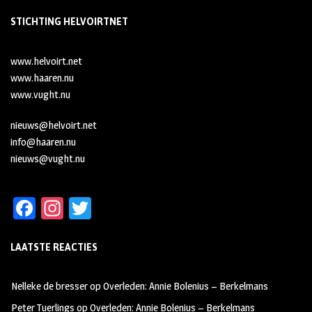
STICHTING HELVOIRTNET
www.helvoirt.net
www.haaren.nu
www.vught.nu
nieuws@helvoirt.net
info@haaren.nu
nieuws@vught.nu
Fa
In
T
ce
st
wi
LAATSTE REACTIES
b
ag
tt
oo
ra
er
Nelleke de bresser
op
Overleden: Annie Bolenius – Berkelmans
k
m
Peter Tuerlings
op
Overleden: Annie Bolenius – Berkelmans