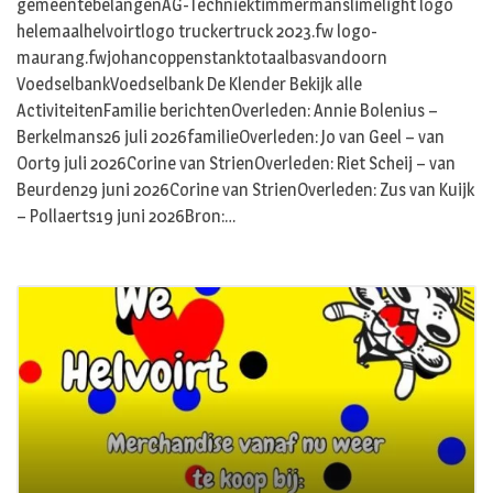
gemeentebelangenAG-Techniektimmermanslimelight logo
helemaalhelvoirtlogo truckertruck 2023.fw logo-
maurang.fwjohancoppenstanktotaalbasvandoorn
VoedselbankVoedselbank De Klender Bekijk alle
ActiviteitenFamilie berichtenOverleden: Annie Bolenius –
Berkelmans26 juli 2026familieOverleden: Jo van Geel – van
Oort9 juli 2026Corine van StrienOverleden: Riet Scheij – van
Beurden29 juni 2026Corine van StrienOverleden: Zus van Kuijk
– Pollaerts19 juni 2026Bron:…