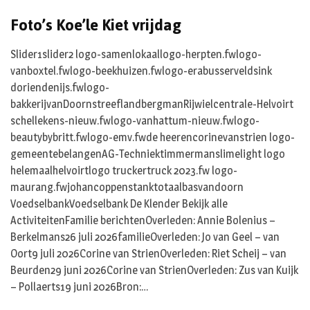
Foto’s Koe’le Kiet vrijdag
Slider1slider2 logo-samenlokaallogo-herpten.fwlogo-
vanboxtel.fwlogo-beekhuizen.fwlogo-erabusserveldsink
doriendenijs.fwlogo-
bakkerijvanDoornstreeflandbergmanRijwielcentrale-Helvoirt
schellekens-nieuw.fwlogo-vanhattum-nieuw.fwlogo-
beautybybritt.fwlogo-emv.fwde heerencorinevanstrien logo-
gemeentebelangenAG-Techniektimmermanslimelight logo
helemaalhelvoirtlogo truckertruck 2023.fw logo-
maurang.fwjohancoppenstanktotaalbasvandoorn
VoedselbankVoedselbank De Klender Bekijk alle
ActiviteitenFamilie berichtenOverleden: Annie Bolenius –
Berkelmans26 juli 2026familieOverleden: Jo van Geel – van
Oort9 juli 2026Corine van StrienOverleden: Riet Scheij – van
Beurden29 juni 2026Corine van StrienOverleden: Zus van Kuijk
– Pollaerts19 juni 2026Bron:…