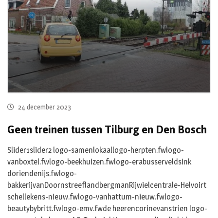
24 december 2023
Geen treinen tussen Tilburg en Den Bosch
Slider1slider2 logo-samenlokaallogo-herpten.fwlogo-
vanboxtel.fwlogo-beekhuizen.fwlogo-erabusserveldsink
doriendenijs.fwlogo-
bakkerijvanDoornstreeflandbergmanRijwielcentrale-Helvoirt
schellekens-nieuw.fwlogo-vanhattum-nieuw.fwlogo-
beautybybritt.fwlogo-emv.fwde heerencorinevanstrien logo-