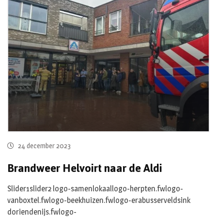
24 december 2023
Brandweer Helvoirt naar de Aldi
Slider1slider2 logo-samenlokaallogo-herpten.fwlogo-
vanboxtel.fwlogo-beekhuizen.fwlogo-erabusserveldsink
doriendenijs.fwlogo-