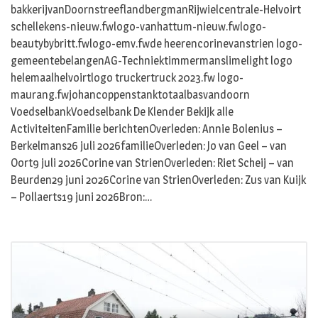
bakkerijvanDoornstreeflandbergmanRijwielcentrale-Helvoirt
schellekens-nieuw.fwlogo-vanhattum-nieuw.fwlogo-
beautybybritt.fwlogo-emv.fwde heerencorinevanstrien logo-
gemeentebelangenAG-Techniektimmermanslimelight logo
helemaalhelvoirtlogo truckertruck 2023.fw logo-
maurang.fwjohancoppenstanktotaalbasvandoorn
VoedselbankVoedselbank De Klender Bekijk alle
ActiviteitenFamilie berichtenOverleden: Annie Bolenius –
Berkelmans26 juli 2026familieOverleden: Jo van Geel – van
Oort9 juli 2026Corine van StrienOverleden: Riet Scheij – van
Beurden29 juni 2026Corine van StrienOverleden: Zus van Kuijk
– Pollaerts19 juni 2026Bron:…