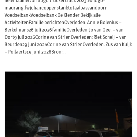
helemaalhelvoirtlogo truckertruck 2023.fw logo-
maurang.fwjohancoppenstanktotaalbasvandoorn
VoedselbankVoedselbank De Klender Bekijk alle
ActiviteitenFamilie berichtenOverleden: Annie Bolenius –
Berkelmans26 juli 2026familieOverleden: Jo van Geel – van
Oort9 juli 2026Corine van StrienOverleden: Riet Scheij – van
Beurden29 juni 2026Corine van StrienOverleden: Zus van Kuijk
– Pollaerts19 juni 2026Bron:…