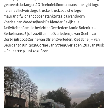
gemeentebelangenAG-Techniektimmermanslimelight logo
helemaalhelvoirtlogo truckertruck 2023.fw logo-
maurang.fwjohancoppenstanktotaalbasvandoorn
VoedselbankVoedselbank De Klender Bekijk alle
ActiviteitenFamilie berichtenOverleden: Annie Bolenius –
Berkelmans26 juli 2026familieOverleden: Jo van Geel – van
Oort9 juli 2026Corine van StrienOverleden: Riet Scheij – van
Beurden29 juni 2026Corine van StrienOverleden: Zus van Kuijk
– Pollaerts19 juni 2026Bron:…