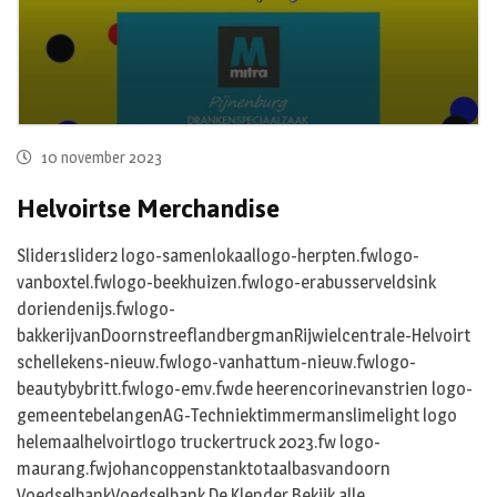
10 november 2023
Helvoirtse Merchandise
Slider1slider2 logo-samenlokaallogo-herpten.fwlogo-
vanboxtel.fwlogo-beekhuizen.fwlogo-erabusserveldsink
doriendenijs.fwlogo-
bakkerijvanDoornstreeflandbergmanRijwielcentrale-Helvoirt
schellekens-nieuw.fwlogo-vanhattum-nieuw.fwlogo-
beautybybritt.fwlogo-emv.fwde heerencorinevanstrien logo-
gemeentebelangenAG-Techniektimmermanslimelight logo
helemaalhelvoirtlogo truckertruck 2023.fw logo-
maurang.fwjohancoppenstanktotaalbasvandoorn
VoedselbankVoedselbank De Klender Bekijk alle