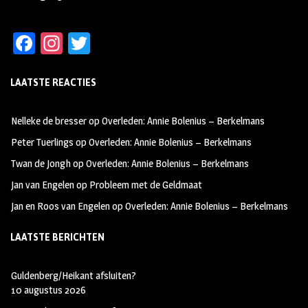
Fa
In
T
ce
st
wi
LAATSTE REACTIES
b
ag
tt
oo
ra
er
Nelleke de bresser
op
Overleden: Annie Bolenius – Berkelmans
k
m
Peter Tuerlings
op
Overleden: Annie Bolenius – Berkelmans
Twan de Jongh
op
Overleden: Annie Bolenius – Berkelmans
Jan van Engelen
op
Probleem met de Geldmaat
Jan en Roos van Engelen
op
Overleden: Annie Bolenius – Berkelmans
LAATSTE BERICHTEN
Guldenberg/Heikant afsluiten?
10 augustus 2026