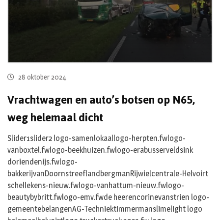
28 oktober 2024
Vrachtwagen en auto’s botsen op N65,
weg helemaal dicht
Slider1slider2 logo-samenlokaallogo-herpten.fwlogo-
vanboxtel.fwlogo-beekhuizen.fwlogo-erabusserveldsink
doriendenijs.fwlogo-
bakkerijvanDoornstreeflandbergmanRijwielcentrale-Helvoirt
schellekens-nieuw.fwlogo-vanhattum-nieuw.fwlogo-
beautybybritt.fwlogo-emv.fwde heerencorinevanstrien logo-
gemeentebelangenAG-Techniektimmermanslimelight logo