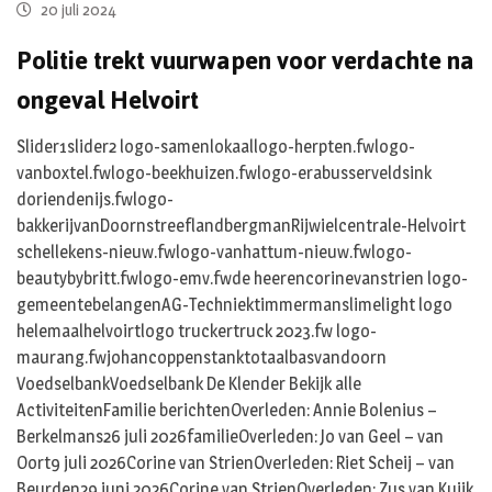
20 juli 2024
Politie trekt vuurwapen voor verdachte na
ongeval Helvoirt
Slider1slider2 logo-samenlokaallogo-herpten.fwlogo-
vanboxtel.fwlogo-beekhuizen.fwlogo-erabusserveldsink
doriendenijs.fwlogo-
bakkerijvanDoornstreeflandbergmanRijwielcentrale-Helvoirt
schellekens-nieuw.fwlogo-vanhattum-nieuw.fwlogo-
beautybybritt.fwlogo-emv.fwde heerencorinevanstrien logo-
gemeentebelangenAG-Techniektimmermanslimelight logo
helemaalhelvoirtlogo truckertruck 2023.fw logo-
maurang.fwjohancoppenstanktotaalbasvandoorn
VoedselbankVoedselbank De Klender Bekijk alle
ActiviteitenFamilie berichtenOverleden: Annie Bolenius –
Berkelmans26 juli 2026familieOverleden: Jo van Geel – van
Oort9 juli 2026Corine van StrienOverleden: Riet Scheij – van
Beurden29 juni 2026Corine van StrienOverleden: Zus van Kuijk