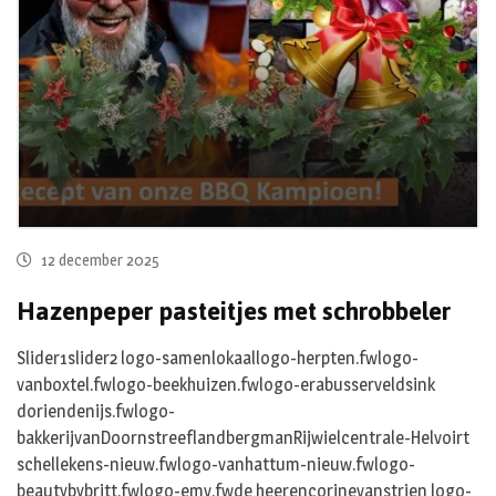
12 december 2025
Hazenpeper pasteitjes met schrobbeler
Slider1slider2 logo-samenlokaallogo-herpten.fwlogo-
vanboxtel.fwlogo-beekhuizen.fwlogo-erabusserveldsink
doriendenijs.fwlogo-
bakkerijvanDoornstreeflandbergmanRijwielcentrale-Helvoirt
schellekens-nieuw.fwlogo-vanhattum-nieuw.fwlogo-
beautybybritt.fwlogo-emv.fwde heerencorinevanstrien logo-