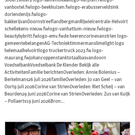
vanboxtel.fwlogo-beekhuizen.fwlogo-erabusserveldsink
doriendenijs.fwlogo-
bakkerijvanDoornstreeflandbergmanRijwielcentrale-Helvoirt
schellekens-nieuw.fwlogo-vanhattum-nieuw.fwlogo-
beautybybritt.fwlogo-emv.fwde heerencorinevanstrien logo-
gemeentebelangenAG-Techniektimmermanslimelight logo
helemaalhelvoirtlogo truckertruck 2023.fw logo-
maurang.fwjohancoppenstanktotaalbasvandoorn
VoedselbankVoedselbank De Klender Bekijk alle
ActiviteitenFamilie berichtenOverleden: Annie Bolenius –
Berkelmans26 juli 2026familieOverleden: Jo van Geel – van
Oort9 juli 2026Corine van StrienOverleden: Riet Scheij – van
Beurden29 juni 2026Corine van StrienOverleden: Zus van Kuijk
– Pollaerts19 juni 2026Bron:…