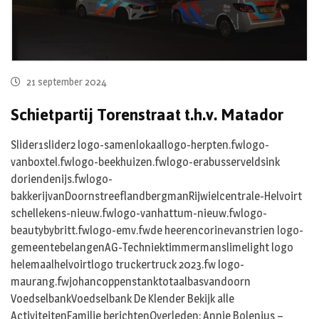
21 september 2024
Schietpartij Torenstraat t.h.v. Matador
Slider1slider2 logo-samenlokaallogo-herpten.fwlogo-
vanboxtel.fwlogo-beekhuizen.fwlogo-erabusserveldsink
doriendenijs.fwlogo-
bakkerijvanDoornstreeflandbergmanRijwielcentrale-Helvoirt
schellekens-nieuw.fwlogo-vanhattum-nieuw.fwlogo-
beautybybritt.fwlogo-emv.fwde heerencorinevanstrien logo-
gemeentebelangenAG-Techniektimmermanslimelight logo
helemaalhelvoirtlogo truckertruck 2023.fw logo-
maurang.fwjohancoppenstanktotaalbasvandoorn
VoedselbankVoedselbank De Klender Bekijk alle
ActiviteitenFamilie berichtenOverleden: Annie Bolenius –