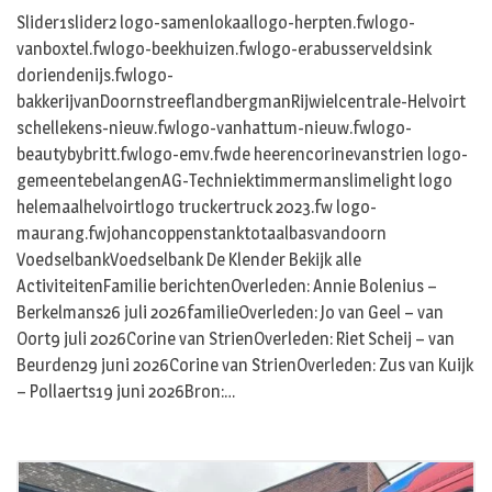
Slider1slider2 logo-samenlokaallogo-herpten.fwlogo-
vanboxtel.fwlogo-beekhuizen.fwlogo-erabusserveldsink
doriendenijs.fwlogo-
bakkerijvanDoornstreeflandbergmanRijwielcentrale-Helvoirt
schellekens-nieuw.fwlogo-vanhattum-nieuw.fwlogo-
beautybybritt.fwlogo-emv.fwde heerencorinevanstrien logo-
gemeentebelangenAG-Techniektimmermanslimelight logo
helemaalhelvoirtlogo truckertruck 2023.fw logo-
maurang.fwjohancoppenstanktotaalbasvandoorn
VoedselbankVoedselbank De Klender Bekijk alle
ActiviteitenFamilie berichtenOverleden: Annie Bolenius –
Berkelmans26 juli 2026familieOverleden: Jo van Geel – van
Oort9 juli 2026Corine van StrienOverleden: Riet Scheij – van
Beurden29 juni 2026Corine van StrienOverleden: Zus van Kuijk
– Pollaerts19 juni 2026Bron:…