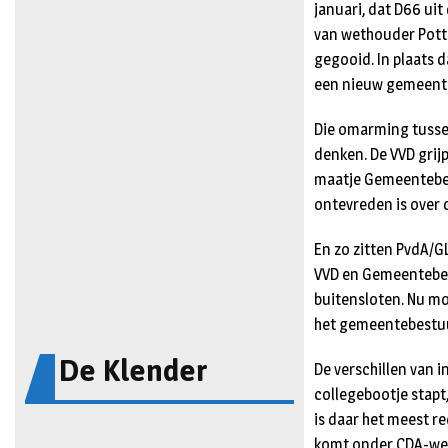
januari, dat D66 uit
van wethouder Potter
gegooid. In plaats 
een nieuw gemeente
Die omarming tussen
denken. De VVD grij
maatje Gemeentebela
ontevreden is over d
En zo zitten PvdA/GL
VVD en Gemeentebela
buitensloten. Nu m
het gemeentebestuur
De Klender
De verschillen van 
collegebootje stapt
is daar het meest r
komt onder CDA-weth