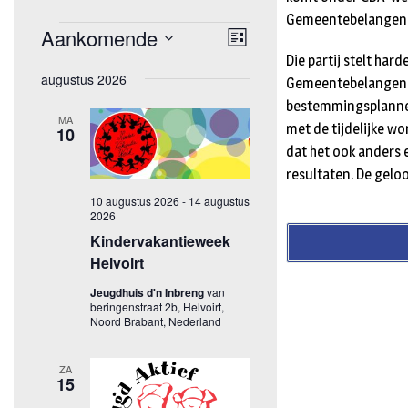
Gemeentebelangen
Die partij stelt ha
Gemeentebelangen al
bestemmingsplannen
met de tijdelijke w
dat het ook anders e
resultaten. De gelo