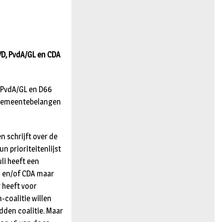
n
D, PvdA/GL en CDA
r PvdA/GL en D66
t Gemeentebelangen
n schrijft over de
 prioriteitenlijst
li heeft een
6 en/of CDA maar
r heeft voor
coalitie willen
dden coalitie. Maar