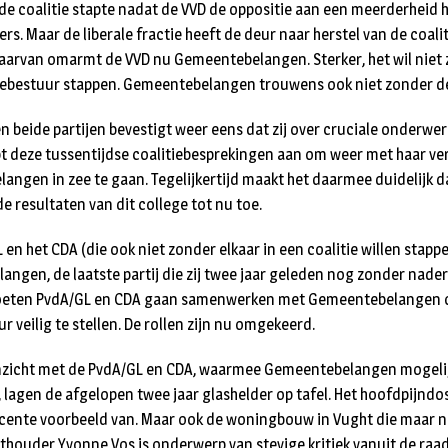
 de coalitie stapte nadat de VVD de oppositie aan een meerderheid hi
s. Maar de liberale fractie heeft de deur naar herstel van de coaliti
daarvan omarmt de VVD nu Gemeentebelangen. Sterker, het wil niet z
bestuur stappen. Gemeentebelangen trouwens ook niet zonder de
 beide partijen bevestigt weer eens dat zij over cruciale onderwe
pt deze tussentijdse coalitiebesprekingen aan om weer met haar ve
ngen in zee te gaan. Tegelijkertijd maakt het daarmee duidelijk da
e resultaten van dit college tot nu toe.
 en het CDA (die ook niet zonder elkaar in een coalitie willen stappen
ngen, de laatste partij die zij twee jaar geleden nog zonder nader
oeten PvdA/GL en CDA gaan samenwerken met Gemeentebelangen o
 veilig te stellen. De rollen zijn nu omgekeerd.
inzicht met de PvdA/GL en CDA, waarmee Gemeentebelangen mogelij
, lagen de afgelopen twee jaar glashelder op tafel. Het hoofdpijndo
ecente voorbeeld van. Maar ook de woningbouw in Vught die maar n
ouder Yvonne Vos is onderwerp van stevige kritiek vanuit de raa