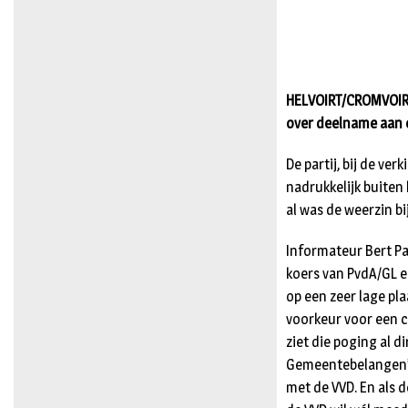
HELVOIRT/CROMVOIRT
over deelname aan 
De partij, bij de v
nadrukkelijk buiten
al was de weerzin b
Informateur Bert Pa
koers van PvdA/GL e
op een zeer lage pl
voorkeur voor een 
ziet die poging al d
Gemeentebelangen”.
met de VVD. En als d