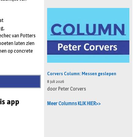
at
ng,
echec van Potters
moeten laten zien
kenen op concrete
Corvers Column: Messen geslepen
8 juli 2026
door Peter Corvers
is app
Meer Columns KLIK HIER>>