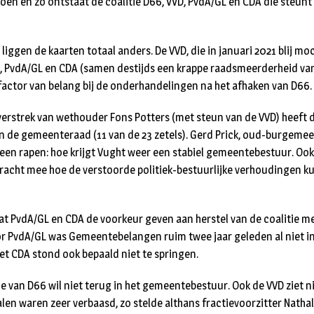
oen en zo ontstaat de coalitie D66, VVD, PvdA/GL en CDA die steunt 
 liggen de kaarten totaal anders. De VVD, die in januari 2021 blij mo
, PvdA/GL en CDA (samen destijds een krappe raadsmeerderheid van 
actor van belang bij de onderhandelingen na het afhaken van D66.
rstrek van wethouder Fons Potters (met steun van de VVD) heeft d
 de gemeenteraad (11 van de 23 zetels). Gerd Prick, oud-burgeme
een rapen: hoe krijgt Vught weer een stabiel gemeentebestuur. Ook
racht mee hoe de verstoorde politiek-bestuurlijke verhoudingen 
at PvdA/GL en CDA de voorkeur geven aan herstel van de coalitie me
or PvdA/GL was Gemeentebelangen ruim twee jaar geleden al niet in
het CDA stond ook bepaald niet te springen.
e van D66 wil niet terug in het gemeentebestuur. Ook de VVD ziet ni
alen waren zeer verbaasd, zo stelde althans fractievoorzitter Nathal