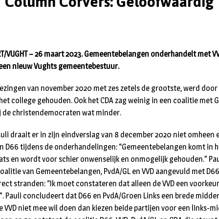
Column Corvers: Geloofwaardig
/VUGHT – 26 maart 2023. Gemeentebelangen onderhandelt met VV
een nieuw Vughts gemeentebestuur.
erkiezingen van november 2020 met zes zetels de grootste, werd doo
 het college gehouden. Ook het CDA zag weinig in een coalitie me
ij de christendemocraten wat minder.
uli draait er in zijn eindverslag van 8 december 2020 niet omheen e
n D66 tijdens de onderhandelingen: “Gemeentebelangen komt in hun
aats en wordt voor schier onwenselijk en onmogelijk gehouden.” Pau
coalitie van Gemeentebelangen, PvdA/GL en VVD aangevuld met D6
irect stranden: “Ik moet constateren dat alleen de VVD een voorkeu
 Pauli concludeert dat D66 en PvdA/Groen Links een brede midden-
e VVD niet mee wil doen dan kiezen beide partijen voor een links-mi