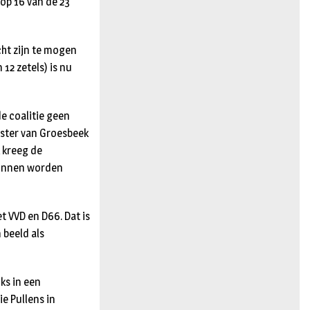
op 16 van de 23
cht zijn te mogen
12 zetels) is nu
e coalitie geen
ester van Groesbeek
 kreeg de
kunnen worden
t VVD en D66. Dat is
 beeld als
ks in een
ie Pullens in