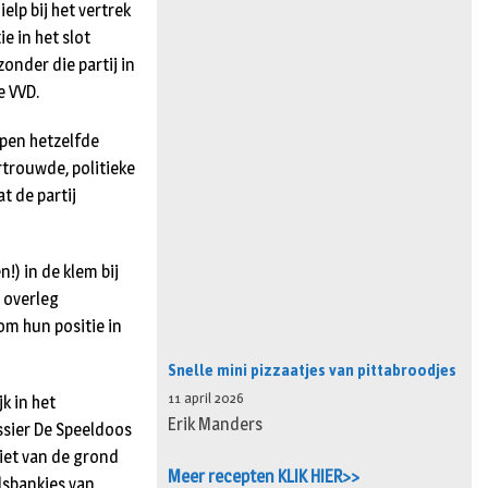
elp bij het vertrek
e in het slot
onder die partij in
 VVD.
rpen hetzelfde
rtrouwde, politieke
t de partij
!) in de klem bij
 overleg
m hun positie in
Snelle mini pizzaatjes van pittabroodjes
11 april 2026
k in het
Erik Manders
ssier De Speeldoos
iet van de grond
Meer recepten KLIK HIER>>
dsbankjes van