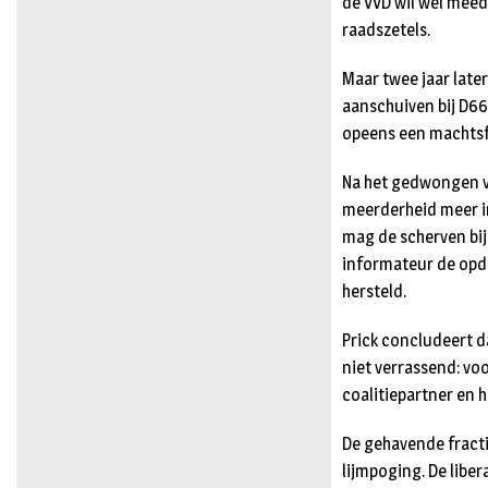
de VVD wil wél meed
raadszetels.
Maar twee jaar later
aanschuiven bij D66
opeens een machtsf
Na het gedwongen ve
meerderheid meer in
mag de scherven bij
informateur de opd
hersteld.
Prick concludeert d
niet verrassend: vo
coalitiepartner en 
De gehavende fracti
lijmpoging. De liber