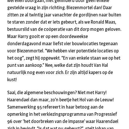
wel even doorgaan, niet gehinderd door geen enkele
gestelde vraag in zijn richting. Biezenmortel dan! Daar
zitten ze al twintig jaar vanachter de gordijnen naar buiten
te staren zonder dat er iets gebeurt, als we Ronald Maas,
bestuurslid van de coöperatie van dit dorp mogen geloven.
Maar Harry gooit er op een doordeweekse
donderdagavond maar liefst vier bouwlocaties tegenaan
voor Biezenmortel. “We hebben vier potentiele locaties op
het oog”, zegt hij opgewekt. “En van enkele staan we op het
punt van aankoop.” Nee, welke dat zijn houdt Van Hal
natuurlijk nog even voor zich. Er zijn altijd kapers op de
kust!
Saai, die algemene beschouwingen? Niet met Harry!
Haarendael dan maar, zo’n beetje het Hol van de Leeuw!
Samenwerking 95 refereert in haar betoog aan de
opmerking in het verkiezingsprogramma van Progressief
96 over ‘het doorbreken van de impasse’ waar Haarendael
zich in bevindt. “Is dat wat nu gebeurt?”, stelt Johan van