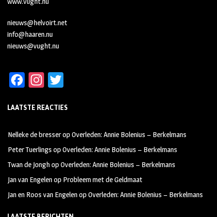
www.vught.nu
nieuws@helvoirt.net
info@haaren.nu
nieuws@vught.nu
Fa
In
T
ce
st
wi
LAATSTE REACTIES
b
ag
tt
oo
ra
er
Nelleke de bresser
op
Overleden: Annie Bolenius – Berkelmans
k
m
Peter Tuerlings
op
Overleden: Annie Bolenius – Berkelmans
Twan de Jongh
op
Overleden: Annie Bolenius – Berkelmans
Jan van Engelen
op
Probleem met de Geldmaat
Jan en Roos van Engelen
op
Overleden: Annie Bolenius – Berkelmans
LAATSTE BERICHTEN