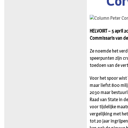
Cor
HELVOIRT – 5 april 2
Commissaris van de
Ze noemde het verdi
speerpunten zijn cru
toedoen van de ver
Voor het spoor wist
maar liefst 800 mil
2030 maar bestuurli
Raad van State in d
voor tijdelijke maa
vergelijking met he
tot 20 jaar ingrij