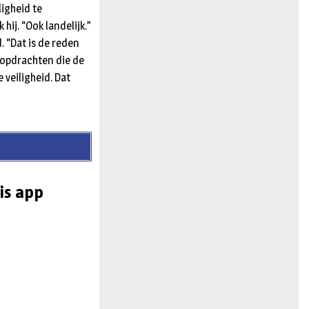
igheid te
hij. “Ook landelijk.”
. “Dat is de reden
r opdrachten die de
veiligheid. Dat
is app