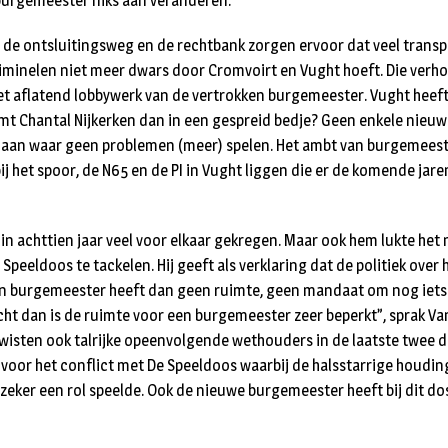
burgemeester niks aan veranderen.
t: de ontsluitingsweg en de rechtbank zorgen ervoor dat veel trans
riminelen niet meer dwars door Cromvoirt en Vught hoeft. Die verho
iet aflatend lobbywerk van de vertrokken burgemeester. Vught heeft
omt Chantal Nijkerken dan in een gespreid bedje? Geen enkele nie
aan waar geen problemen (meer) spelen. Het ambt van burgemeeste
j het spoor, de N65 en de PI in Vught liggen die er de komende jare
in achttien jaar veel voor elkaar gekregen. Maar ook hem lukte het 
peeldoos te tackelen. Hij geeft als verklaring dat de politiek over h
Een burgemeester heeft dan geen ruimte, geen mandaat om nog iets
echt dan is de ruimte voor een burgemeester zeer beperkt”, sprak Va
wisten ook talrijke opeenvolgende wethouders in de laatste twee 
 voor het conflict met De Speeldoos waarbij de halsstarrige houdin
zeker een rol speelde. Ook de nieuwe burgemeester heeft bij dit do