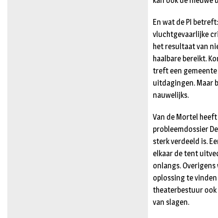
kan ook de nieuwe 
En wat de PI betref
vluchtgevaarlijke c
het resultaat van n
haalbare bereikt. K
treft een gemeente 
uitdagingen. Maar bi
nauwelijks.
Van de Mortel heeft 
probleemdossier De S
sterk verdeeld is. 
elkaar de tent uitv
onlangs. Overigens 
oplossing te vinden
theaterbestuur ook 
van slagen.