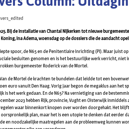
vers Column: Uitdagi
025. Bij de installatie van Chantal Nijkerken tot nieuwe burgemeest
 Koning, Ina Adema, woensdag op de dossiers die de aandacht opei
epte spoor, de N65 en de Penitentiaire Inrichting (PI). Maar juist 
ciale besluiten genomen en is het bestuurlijke werk verricht, niet 
trokken burgemeester Roderick van de Mortel.
 Van de Mortel de krachten te bundelen dat leidde tot een bovenwet
joen euro vanuit Den Haag. Vorig jaar begon de megaklus aan het sp
jk is het werk gedaan. En de N65? Na vernietiging van de bestemm
ecember 2023 hebben Rijk, provincie, Vught en Oisterwijk inmiddel
tregelen waar binnenkort knopen over worden doorgehakt. Het blijft
t oorspronkelijk plan, maar het is een utopie te denken dat eerder
pende en noodzakelijke maatregelen aan de probleemweg kunnen w