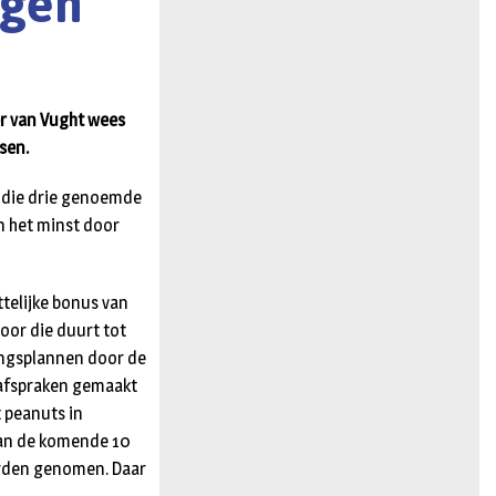
ngen
n
er van Vught wees
sen.
op die drie genoemde
in het minst door
telijke bonus van
oor die duurt tot
ingsplannen door de
s afspraken gemaakt
 peanuts in
 dan de komende 10
orden genomen. Daar