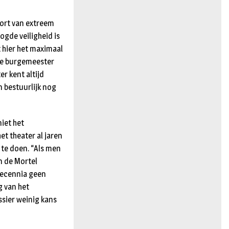
port van extreem
ogde veiligheid is
 hier het maximaal
uwe burgemeester
r kent altijd
n bestuurlijk nog
niet het
et theater al jaren
 te doen. “Als men
n de Mortel
decennia geen
g van het
ssier weinig kans