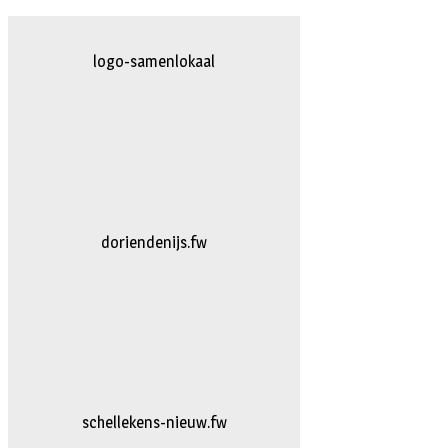
logo-herpten.fw
logo-bakkerijvanDoorn
logo-vanhattum-nieuw.fw