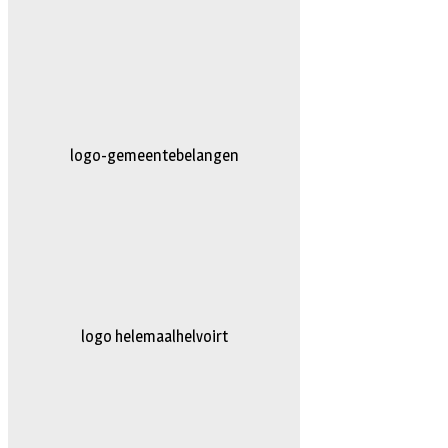
AG-Techniek
logo truckertruck 2023.fw