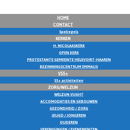
HOME
CONTACT
Spelregels
KERKEN
H. NICOLAASKERK
OPEN KERK
PROTESTANTE GEMEENTE HELEVOIRT-HAAREN
BEZINNINGSCENTRUM EMMAUS
V55+
55+ activiteiten
ZORG/WELZIJN
WELZIJN VUGHT
ACCOMODATIES EN GEBOUWEN
GEZONDHEID / ZORG
JEUGD / JONGEREN
OUDEREN
VERENIGINGEN / EVENEMENTEN