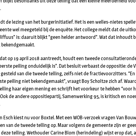
ief blijkt desondanks uit deze telling dat een kleine meerderheid v
.
t de lezing van het burgerinitiatief. Het is een welles-nietes spell
eente wel meegeteld bij de enquête. Het college meldt dat de uitk
ffuus” is: daaruit blijkt “geen helder antwoord”. Wat dat inhoudt bl
t bekendgemaakt.
 dat op 19 april 2018 aantreedt, houdt een tweede consultatierond
erste peiling onduidelijk is”. Dat besluit verbaast de oppositie: de 
 gesteld van die tweede telling, zelfs niet de fractievoorzitters. 
ste peiling niet bekendgemaakt”, vraagt Boy Scholtze zich af. Waa
telling haar eigen mening en schrijft het voorkeur te hebben “voor 
 Ook de andere oppositiepartij, Samenwerking 95, is kritisch en no
.
 Esch kiest nu voor Boxtel. Met een WOB-verzoek vragen Van Bouw
n van de tweede telling op. Maar volgens de gemeente zijn er gee
 deze telling. Wethouder Carine Blom (herindeling) wijst erop dat, 