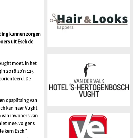
n
nding kunnen zorgen
oners uit Esch de
Vught moet. In het
in 2018 zo’n 125
eoriënteerd. De
en opsplitsing van
sch kan naar Vught.
 van inwoners van
niet mee, volgens
de kern Esch.”