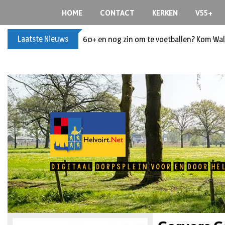
HOME
CONTACT
KERKEN
V55+
Laatste Nieuws
60+ en nog zin om te voetballen? Kom Wal