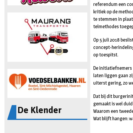
referendum een cons
kritiek op de metho
te stemmen in plaat
telmethodes toegep
Op 5 juli 2018 besl
concept-herindeling
op toespitst.
De initiatiefnemers 
laten liggen gaan z
uiterst gering, zo we
Dat bij dit burgerin
gemaakt is wel duide
De Klender
Waarom een tweede 
Wat blijft hangen: w