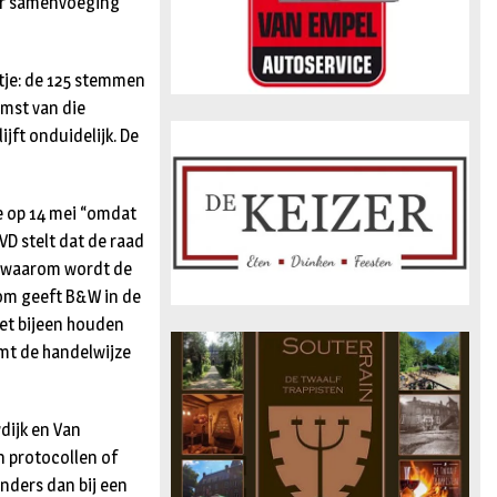
oor samenvoeging
etje: de 125 stemmen
omst van die
ijft onduidelijk. De
e op 14 mei “omdat
VVD stelt dat de raad
“En waarom wordt de
rom geeft B&W in de
het bijeen houden
emt de handelwijze
dijk en Van
n protocollen of
anders dan bij een