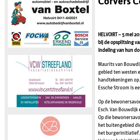
Corvers C
HELVOIRT – 5 mei 20
bij de opsplitsing 
indeling van hun dor
Maurits van Bouwdij
gebied ten westen e
handtekeningen op. 
Essche Stroom is een
Op de bewonersavond
Esch. Van Bouwdijk 
Op die bewonersavo
het buitengebied di
het burgerinitiatief