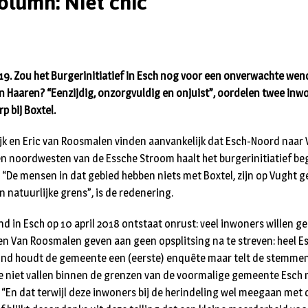
olumn: Niet chic
19. Zou het Burgerinitiatief in Esch nog voor een onverwachte we
van Haaren? “Eenzijdig, onzorgvuldig en onjuist”, oordelen twee inw
p bij Boxtel.
k en Eric van Roosmalen vinden aanvankelijk dat Esch-Noord naar 
n noordwesten van de Essche Stroom haalt het burgerinitiatief beg
“De mensen in dat gebied hebben niets met Boxtel, zijn op Vught g
 natuurlijke grens”, is de redenering.
 in Esch op 10 april 2018 ontstaat onrust: veel inwoners willen ge
en Van Roosmalen geven aan geen opsplitsing na te streven: heel E
nd houdt de gemeente een (eerste) enquête maar telt de stemmen
e niet vallen binnen de grenzen van de voormalige gemeente Esch 
. “En dat terwijl deze inwoners bij de herindeling wel meegaan met 