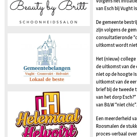
Volgens het initiat
van Esch bij Vught is
De gemeente bestrijd
zijn volgens de gem
consultatieronde “di
uitkomst wordt nie
Het (nieuw) college
de uitkomst van de e
niet op de hoogte is
uitkomst van de eer
brief bij de tweede 
van het dorp Esch?”
van B&W “niet chic”
Een meerderheid van
Roosmalen de stukke
proces-verbaal over