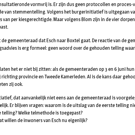
ultatieronde vormvrij is. Er zijn dus geen protocollen en proces-ve
de van stemmentelling. Volgens het burgerinitiatief is uitgegaan va
s van per kiesgerechtigde. Maar volgens Blom zijn in de vier dorpe
ast.
ist de gemeenteraad dat Esch naar Boxtel gaat. De reactie van de ge
sadvies is erg formeel: geen woord over de gehouden telling waar 
laten het er niet bij zitten: als de gemeenteraden op 3 en 6 juni hun
ij richting provincie en Tweede Kamerleden. Al is de kans daar geh
ten zij ook.
itiatief, dat aanvankelijk niet eens aan de gemeenteraad is voorgele
lijk. Er blijven vragen: waarom is de uitslag van de eerste telling
telling? Welke telmethode is toegepast?
at willen de inwoners van Esch nu eigenlijk?