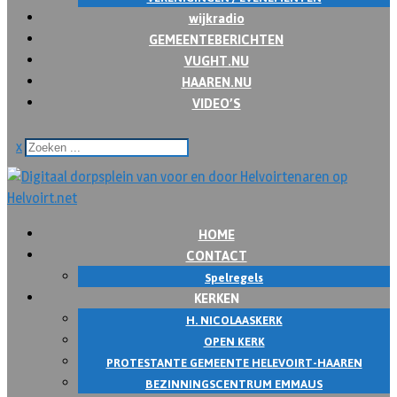
wijkradio
GEMEENTEBERICHTEN
VUGHT.NU
HAAREN.NU
VIDEO’S
x
HOME
CONTACT
Spelregels
KERKEN
H. NICOLAASKERK
OPEN KERK
PROTESTANTE GEMEENTE HELEVOIRT-HAAREN
BEZINNINGSCENTRUM EMMAUS