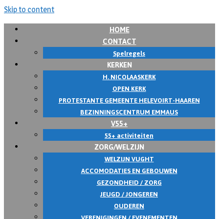
Skip to content
HOME
CONTACT
Spelregels
KERKEN
H. NICOLAASKERK
OPEN KERK
PROTESTANTE GEMEENTE HELEVOIRT-HAAREN
BEZINNINGSCENTRUM EMMAUS
V55+
55+ activiteiten
ZORG/WELZIJN
WELZIJN VUGHT
ACCOMODATIES EN GEBOUWEN
GEZONDHEID / ZORG
JEUGD / JONGEREN
OUDEREN
VERENIGINGEN / EVENEMENTEN