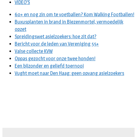
VIDEO’S
60+ en nog zin om te voetballen? Kom Walking Footballen!
Buxusplanten in brand in Biezenmortel, vermoedelijk
opzet
Spreidingswet asielzoekers: hoe zit dat?
Bericht voor de leden van Vereniging 55+
Valse collecte KVW
Oppas gezocht voor onze twee honden!
Een bijzonder en geliefd toernooi
Vught moet naar Den Haag: geen opvang asielzoekers