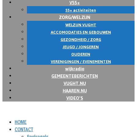
V55+
55+ activiteiten
ZORG/WELZIJN
WELZIJN VUGHT
ACCOMODATIES EN GEBOUWEN
GEZONDHEID / ZORG
JEUGD / JONGEREN
OUDEREN
VERENIGINGEN / EVENEMENTEN
wijkradio
GEMEENTEBERICHTEN
VUGHT.NU
HAAREN.NU
VIDEO’S
HOME
CONTACT
Spelregels