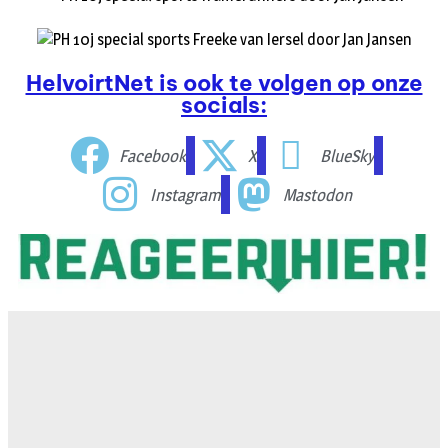
HelvoirtNet is ook te volgen op onze
socials:
Facebook
X
BlueSky
Instagram
Mastodon