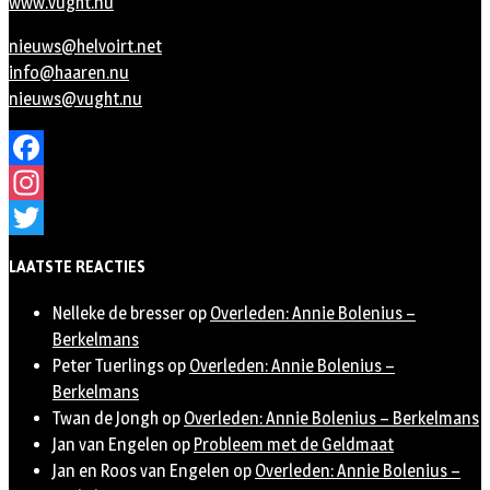
www.vught.nu
nieuws@helvoirt.net
info@haaren.nu
nieuws@vught.nu
Facebook
Instagram
Twitter
LAATSTE REACTIES
Nelleke de bresser
op
Overleden: Annie Bolenius –
Berkelmans
Peter Tuerlings
op
Overleden: Annie Bolenius –
Berkelmans
Twan de Jongh
op
Overleden: Annie Bolenius – Berkelmans
Jan van Engelen
op
Probleem met de Geldmaat
Jan en Roos van Engelen
op
Overleden: Annie Bolenius –