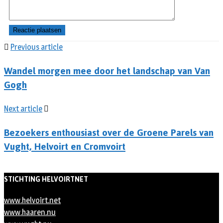
Previous article
Wandel morgen mee door het landschap van Van
Gogh
Next article
Bezoekers enthousiast over de Groene Parels van
Vught, Helvoirt en Cromvoirt
STICHTING HELVOIRTNET
www.helvoirt.net
www.haaren.nu