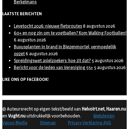
Berkelmans
LAATSTE BERICHTEN
Leyetocht 2026: nieuwe fietsroutes
8 augustus 2026
60+ en nog zin om te voetballen? Kom Walking Footballen!
6 augustus 2026
Buxusplanten in brand in Biezenmortel, vermoedelijk
opzet
6 augustus 2026
Spreidingswet asielzoekers: hoe zit dat?
5 augustus 2026
Bericht voor de leden van Vereniging 55+
5 augustus 2026
LIKE ONS OP FACEBOOK!
© Auteursrecht op eigen tekst/beeld van
Helvoirt.net
,
Haaren.nu
en
Vught.nu
uitdrukkelijk voorbehouden.
Webdesign
Vanoo Media
Sitemap
Privacy Verklaring AVG