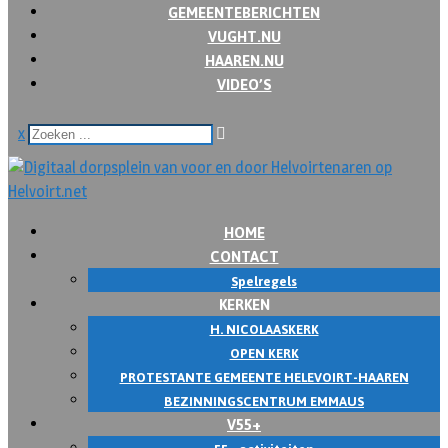
GEMEENTEBERICHTEN
VUGHT.NU
HAAREN.NU
VIDEO’S
x
HOME
CONTACT
Spelregels
KERKEN
H. NICOLAASKERK
OPEN KERK
PROTESTANTE GEMEENTE HELEVOIRT-HAAREN
BEZINNINGSCENTRUM EMMAUS
V55+