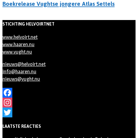
Boekrelease Vughtse jongere Atlas Settels
STICHTING HELVOIRTNET
www.helvoirt.net
www.haaren.nu
www.vught.nu
nieuws@helvoirt.net
info@haaren.nu
nieuws@vught.nu
Facebook
Instagram
Twitter
LAATSTE REACTIES