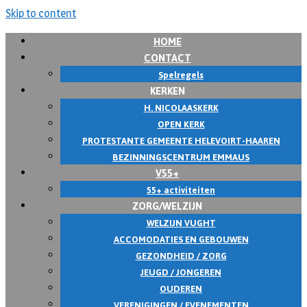
Skip to content
HOME
CONTACT
Spelregels
KERKEN
H. NICOLAASKERK
OPEN KERK
PROTESTANTE GEMEENTE HELEVOIRT-HAAREN
BEZINNINGSCENTRUM EMMAUS
V55+
55+ activiteiten
ZORG/WELZIJN
WELZIJN VUGHT
ACCOMODATIES EN GEBOUWEN
GEZONDHEID / ZORG
JEUGD / JONGEREN
OUDEREN
VERENIGINGEN / EVENEMENTEN