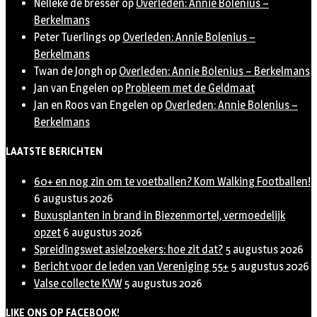
Nelleke de bresser
op
Overleden: Annie Bolenius –
Berkelmans
Peter Tuerlings
op
Overleden: Annie Bolenius –
Berkelmans
Twan de Jongh
op
Overleden: Annie Bolenius – Berkelmans
Jan van Engelen
op
Probleem met de Geldmaat
Jan en Roos van Engelen
op
Overleden: Annie Bolenius –
Berkelmans
LAATSTE BERICHTEN
60+ en nog zin om te voetballen? Kom Walking Footballen!
6 augustus 2026
Buxusplanten in brand in Biezenmortel, vermoedelijk
opzet
6 augustus 2026
Spreidingswet asielzoekers: hoe zit dat?
5 augustus 2026
Bericht voor de leden van Vereniging 55+
5 augustus 2026
Valse collecte KVW
5 augustus 2026
LIKE ONS OP FACEBOOK!