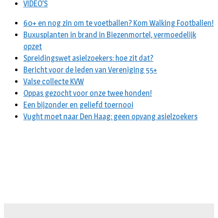
VIDEO’S
60+ en nog zin om te voetballen? Kom Walking Footballen!
Buxusplanten in brand in Biezenmortel, vermoedelijk
opzet
Spreidingswet asielzoekers: hoe zit dat?
Bericht voor de leden van Vereniging 55+
Valse collecte KVW
Oppas gezocht voor onze twee honden!
Een bijzonder en geliefd toernooi
Vught moet naar Den Haag: geen opvang asielzoekers