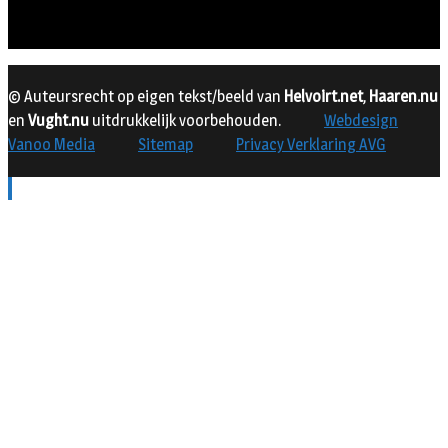
© Auteursrecht op eigen tekst/beeld van
Helvoirt.net
,
Haaren.nu
en
Vught.nu
uitdrukkelijk voorbehouden.
Webdesign
Vanoo Media
Sitemap
Privacy Verklaring AVG