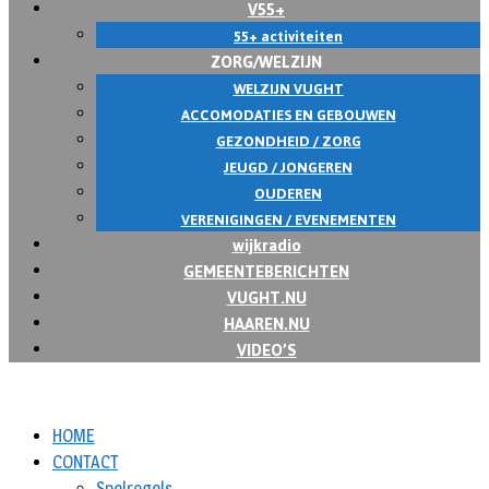
V55+
55+ activiteiten
ZORG/WELZIJN
WELZIJN VUGHT
ACCOMODATIES EN GEBOUWEN
GEZONDHEID / ZORG
JEUGD / JONGEREN
OUDEREN
VERENIGINGEN / EVENEMENTEN
wijkradio
GEMEENTEBERICHTEN
VUGHT.NU
HAAREN.NU
VIDEO’S
HOME
CONTACT
Spelregels