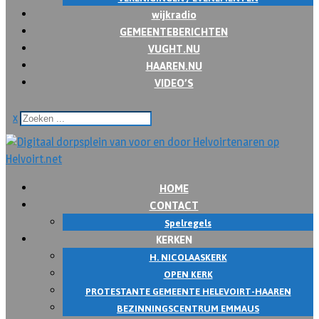
wijkradio
GEMEENTEBERICHTEN
VUGHT.NU
HAAREN.NU
VIDEO’S
x
HOME
CONTACT
Spelregels
KERKEN
H. NICOLAASKERK
OPEN KERK
PROTESTANTE GEMEENTE HELEVOIRT-HAAREN
BEZINNINGSCENTRUM EMMAUS