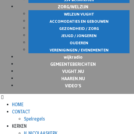
ZORG/WELZIJN
WELZIJN VUGHT
ACCOMODATIES EN GEBOUWEN
GEZONDHEID / ZORG
JEUGD / JONGEREN
OUDEREN
VERENIGINGEN / EVENEMENTEN
wijkradio
GEMEENTEBERICHTEN
VUGHT.NU
HAAREN.NU
VIDEO’S
HOME
CONTACT
Spelregels
KERKEN
H. NICOLAASKERK