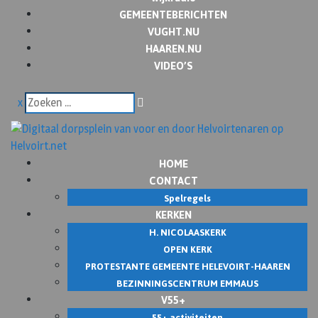
GEMEENTEBERICHTEN
VUGHT.NU
HAAREN.NU
VIDEO’S
x
HOME
CONTACT
Spelregels
KERKEN
H. NICOLAASKERK
OPEN KERK
PROTESTANTE GEMEENTE HELEVOIRT-HAAREN
BEZINNINGSCENTRUM EMMAUS
V55+
55+ activiteiten