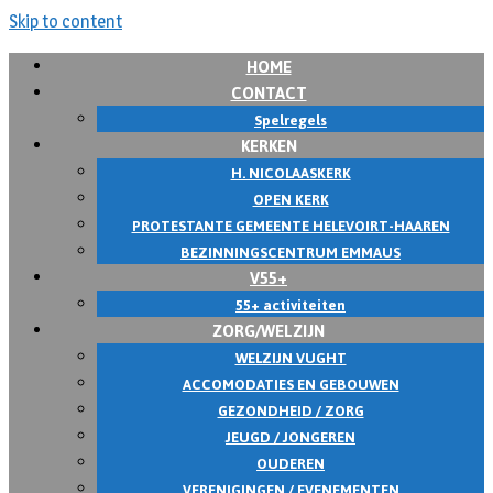
Skip to content
HOME
CONTACT
Spelregels
KERKEN
H. NICOLAASKERK
OPEN KERK
PROTESTANTE GEMEENTE HELEVOIRT-HAAREN
BEZINNINGSCENTRUM EMMAUS
V55+
55+ activiteiten
ZORG/WELZIJN
WELZIJN VUGHT
ACCOMODATIES EN GEBOUWEN
GEZONDHEID / ZORG
JEUGD / JONGEREN
OUDEREN
VERENIGINGEN / EVENEMENTEN