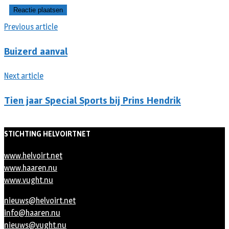
Previous article
Buizerd aanval
Next article
Tien jaar Special Sports bij Prins Hendrik
STICHTING HELVOIRTNET
www.helvoirt.net
www.haaren.nu
www.vught.nu
nieuws@helvoirt.net
info@haaren.nu
nieuws@vught.nu