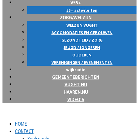
V55+
55+ activiteiten
ZORG/WELZIJN
WELZIJN VUGHT
ACCOMODATIES EN GEBOUWEN
GEZONDHEID / ZORG
JEUGD / JONGEREN
OUDEREN
VERENIGINGEN / EVENEMENTEN
wijkradio
GEMEENTEBERICHTEN
VUGHT.NU
HAAREN.NU
VIDEO’S
HOME
CONTACT
Spelregels