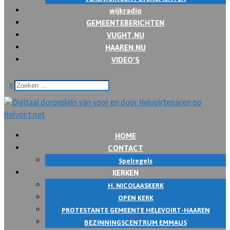
wijkradio
GEMEENTEBERICHTEN
VUGHT.NU
HAAREN.NU
VIDEO’S
x
HOME
CONTACT
Spelregels
KERKEN
H. NICOLAASKERK
OPEN KERK
PROTESTANTE GEMEENTE HELEVOIRT-HAAREN
BEZINNINGSCENTRUM EMMAUS