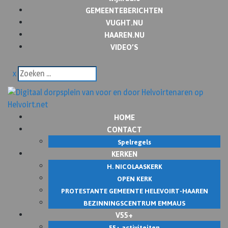
GEMEENTEBERICHTEN
VUGHT.NU
HAAREN.NU
VIDEO’S
x
HOME
CONTACT
Spelregels
KERKEN
H. NICOLAASKERK
OPEN KERK
PROTESTANTE GEMEENTE HELEVOIRT-HAAREN
BEZINNINGSCENTRUM EMMAUS
V55+
55+ activiteiten