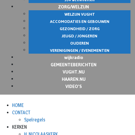
ZORG/WELZIJN
WELZIJN VUGHT
ACCOMODATIES EN GEBOUWEN
GEZONDHEID / ZORG
JEUGD / JONGEREN
OUDEREN
VERENIGINGEN / EVENEMENTEN
wijkradio
GEMEENTEBERICHTEN
VUGHT.NU
HAAREN.NU
VIDEO’S
HOME
CONTACT
Spelregels
KERKEN
H. NICOLAASKERK