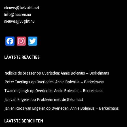
nieuws@helvoirt.net
info@haaren.nu
nieuws@vught.nu
Fa
In
T
ce
st
wi
LAATSTE REACTIES
b
ag
tt
oo
ra
er
Nelleke de bresser
op
Overleden: Annie Bolenius – Berkelmans
k
m
Peter Tuerlings
op
Overleden: Annie Bolenius – Berkelmans
Twan de Jongh
op
Overleden: Annie Bolenius – Berkelmans
Jan van Engelen
op
Probleem met de Geldmaat
Jan en Roos van Engelen
op
Overleden: Annie Bolenius – Berkelmans
LAATSTE BERICHTEN