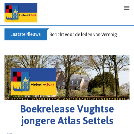
Laatste Nieuws
Bericht voor de leden van Vereniging 55+
Boekrelease Vughtse
jongere Atlas Settels