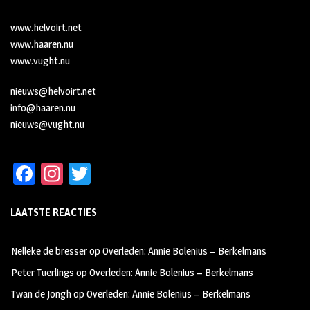
www.helvoirt.net
www.haaren.nu
www.vught.nu
nieuws@helvoirt.net
info@haaren.nu
nieuws@vught.nu
Fa
In
T
ce
st
wi
LAATSTE REACTIES
b
ag
tt
oo
ra
er
Nelleke de bresser
op
Overleden: Annie Bolenius – Berkelmans
k
m
Peter Tuerlings
op
Overleden: Annie Bolenius – Berkelmans
Twan de Jongh
op
Overleden: Annie Bolenius – Berkelmans