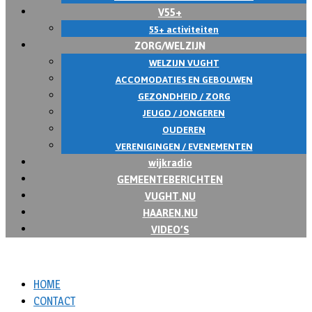
V55+
55+ activiteiten
ZORG/WELZIJN
WELZIJN VUGHT
ACCOMODATIES EN GEBOUWEN
GEZONDHEID / ZORG
JEUGD / JONGEREN
OUDEREN
VERENIGINGEN / EVENEMENTEN
wijkradio
GEMEENTEBERICHTEN
VUGHT.NU
HAAREN.NU
VIDEO’S
HOME
CONTACT