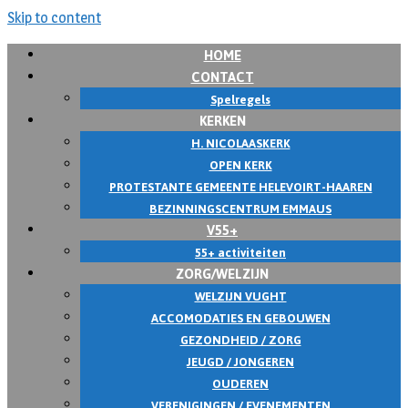
Skip to content
HOME
CONTACT
Spelregels
KERKEN
H. NICOLAASKERK
OPEN KERK
PROTESTANTE GEMEENTE HELEVOIRT-HAAREN
BEZINNINGSCENTRUM EMMAUS
V55+
55+ activiteiten
ZORG/WELZIJN
WELZIJN VUGHT
ACCOMODATIES EN GEBOUWEN
GEZONDHEID / ZORG
JEUGD / JONGEREN
OUDEREN
VERENIGINGEN / EVENEMENTEN