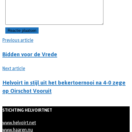
Previous article
Bidden voor de Vrede
Next article
Helvoirt in stijl uit het bekertoernooi na 4-0 zege
op Oirschot Vooruit
STICHTING HELVOIRTNET
www.helvoirt.net
www.haaren.nu