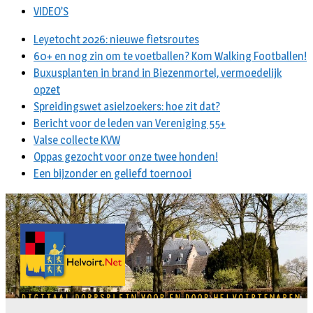
VIDEO’S
Leyetocht 2026: nieuwe fietsroutes
60+ en nog zin om te voetballen? Kom Walking Footballen!
Buxusplanten in brand in Biezenmortel, vermoedelijk
opzet
Spreidingswet asielzoekers: hoe zit dat?
Bericht voor de leden van Vereniging 55+
Valse collecte KVW
Oppas gezocht voor onze twee honden!
Een bijzonder en geliefd toernooi