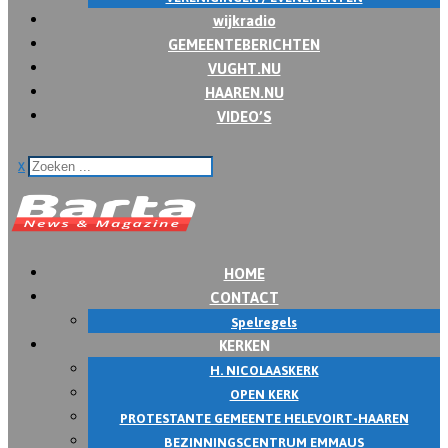
wijkradio
GEMEENTEBERICHTEN
VUGHT.NU
HAAREN.NU
VIDEO’S
x
HOME
CONTACT
Spelregels
KERKEN
H. NICOLAASKERK
OPEN KERK
PROTESTANTE GEMEENTE HELEVOIRT-HAAREN
BEZINNINGSCENTRUM EMMAUS