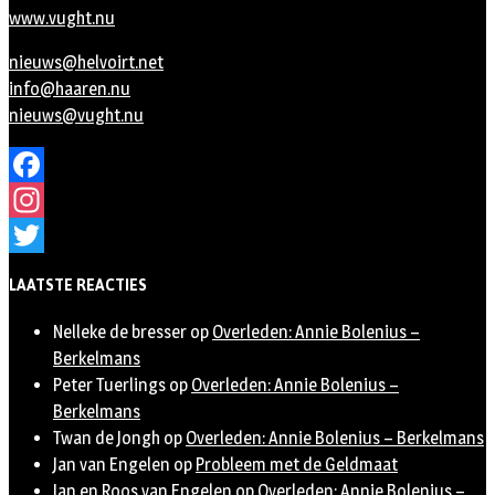
www.vught.nu
nieuws@helvoirt.net
info@haaren.nu
nieuws@vught.nu
Facebook
Instagram
Twitter
LAATSTE REACTIES
Nelleke de bresser
op
Overleden: Annie Bolenius –
Berkelmans
Peter Tuerlings
op
Overleden: Annie Bolenius –
Berkelmans
Twan de Jongh
op
Overleden: Annie Bolenius – Berkelmans
Jan van Engelen
op
Probleem met de Geldmaat
Jan en Roos van Engelen
op
Overleden: Annie Bolenius –