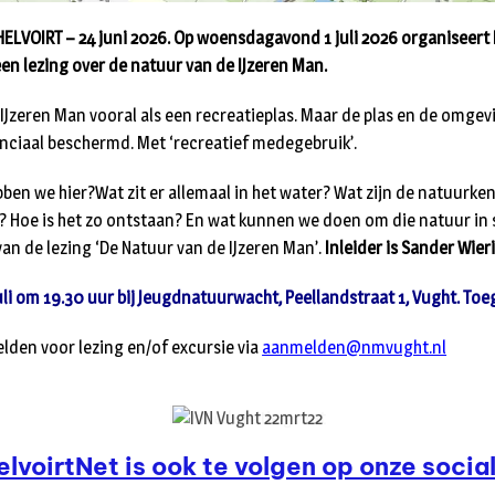
LVOIRT – 24 juni 2026. Op woensdagavond 1 juli 2026 organiseert 
en lezing over de natuur van de IJzeren Man.
 IJzeren Man vooral als een recreatieplas. Maar de plas en de omgevi
nciaal beschermd. Met ‘recreatief medegebruik’.
ben we hier?Wat zit er allemaal in het water? Wat zijn de natuurk
 Hoe is het zo ontstaan? En wat kunnen we doen om die natuur in
van de lezing ‘De Natuur van de IJzeren Man’.
Inleider is Sander Wier
li om 19.30 uur bij Jeugdnatuurwacht, Peellandstraat 1, Vught. Toeg
den voor lezing en/of excursie via
aanmelden@nmvught.nl
elvoirtNet is ook te volgen op onze social