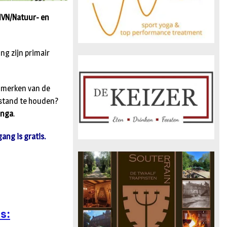
IVN/Natuur- en
ng zijn primair
enmerken van de
 stand te houden?
inga
.
ang is gratis.
s: