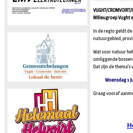
VUGHT/CROMVOIRT/HE
Milieugroep Vught e
In de regio geldt de
natuurgebied, provi
Wat voor natuur heb
omliggende bossen?
Dat zijn de thema’s 
Woensdag 1 ju
Graag vooraf aanmel
H