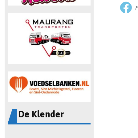
F
De Klender