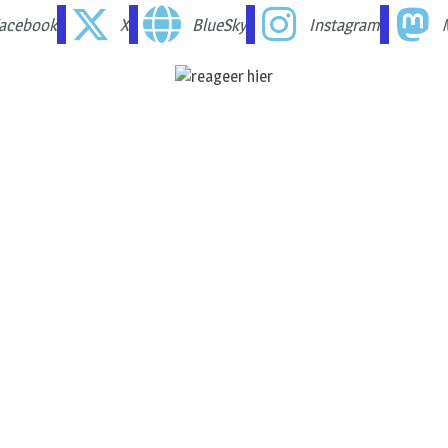
acebook
X
BlueSky
Instagram