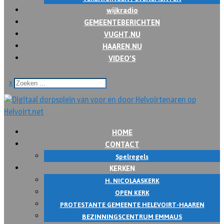
wijkradio
GEMEENTEBERICHTEN
VUGHT.NU
HAAREN.NU
VIDEO’S
x
HOME
CONTACT
Spelregels
KERKEN
H. NICOLAASKERK
OPEN KERK
PROTESTANTE GEMEENTE HELEVOIRT-HAAREN
BEZINNINGSCENTRUM EMMAUS