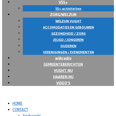
V55+
55+ activiteiten
ZORG/WELZIJN
WELZIJN VUGHT
ACCOMODATIES EN GEBOUWEN
GEZONDHEID / ZORG
JEUGD / JONGEREN
OUDEREN
VERENIGINGEN / EVENEMENTEN
wijkradio
GEMEENTEBERICHTEN
VUGHT.NU
HAAREN.NU
VIDEO’S
HOME
CONTACT
Spelregels