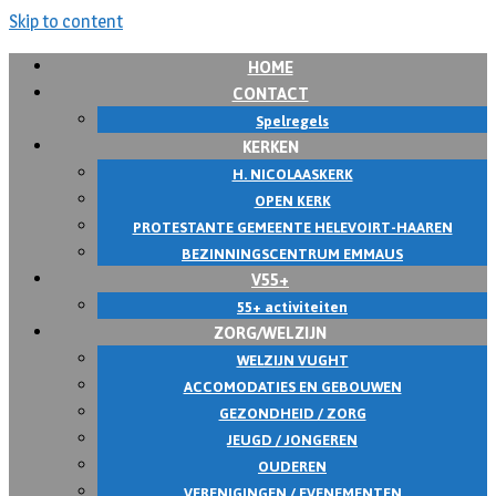
Skip to content
HOME
CONTACT
Spelregels
KERKEN
H. NICOLAASKERK
OPEN KERK
PROTESTANTE GEMEENTE HELEVOIRT-HAAREN
BEZINNINGSCENTRUM EMMAUS
V55+
55+ activiteiten
ZORG/WELZIJN
WELZIJN VUGHT
ACCOMODATIES EN GEBOUWEN
GEZONDHEID / ZORG
JEUGD / JONGEREN
OUDEREN
VERENIGINGEN / EVENEMENTEN