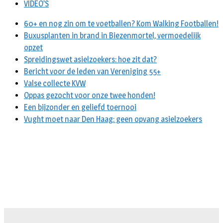
VIDEO’S
60+ en nog zin om te voetballen? Kom Walking Footballen!
Buxusplanten in brand in Biezenmortel, vermoedelijk
opzet
Spreidingswet asielzoekers: hoe zit dat?
Bericht voor de leden van Vereniging 55+
Valse collecte KVW
Oppas gezocht voor onze twee honden!
Een bijzonder en geliefd toernooi
Vught moet naar Den Haag: geen opvang asielzoekers