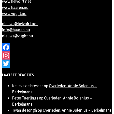
www.helvoirt.net
www.haaren.nu
www.vught.nu
nieuws@helvoirt.net
info@haaren.nu
nieuws@vught.nu
Facebook
Instagram
Twitter
LAATSTE REACTIES
Nelleke de bresser
op
Overleden: Annie Bolenius –
Berkelmans
Peter Tuerlings
op
Overleden: Annie Bolenius –
Berkelmans
Twan de Jongh
op
Overleden: Annie Bolenius – Berkelmans