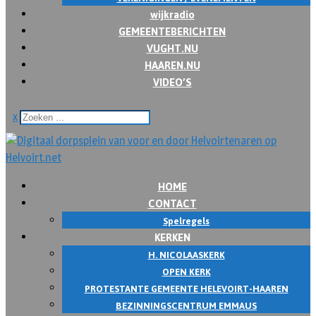
wijkradio
GEMEENTEBERICHTEN
VUGHT.NU
HAAREN.NU
VIDEO’S
x
HOME
CONTACT
Spelregels
KERKEN
H. NICOLAASKERK
OPEN KERK
PROTESTANTE GEMEENTE HELEVOIRT-HAAREN
BEZINNINGSCENTRUM EMMAUS