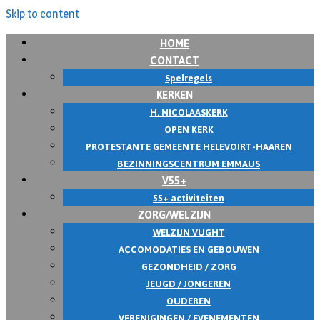
Skip to content
HOME
CONTACT
Spelregels
KERKEN
H. NICOLAASKERK
OPEN KERK
PROTESTANTE GEMEENTE HELEVOIRT-HAAREN
BEZINNINGSCENTRUM EMMAUS
V55+
55+ activiteiten
ZORG/WELZIJN
WELZIJN VUGHT
ACCOMODATIES EN GEBOUWEN
GEZONDHEID / ZORG
JEUGD / JONGEREN
OUDEREN
VERENIGINGEN / EVENEMENTEN