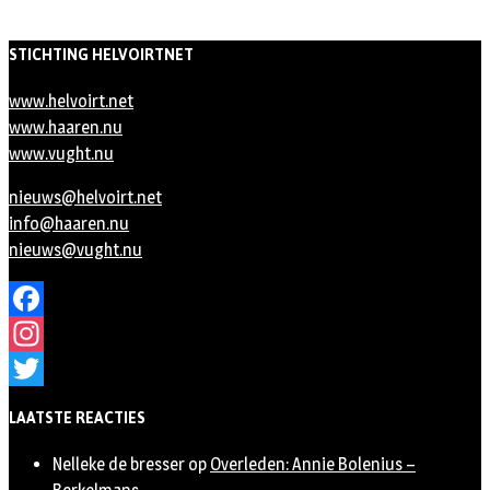
STICHTING HELVOIRTNET
www.helvoirt.net
www.haaren.nu
www.vught.nu
nieuws@helvoirt.net
info@haaren.nu
nieuws@vught.nu
Facebook
Instagram
Twitter
LAATSTE REACTIES
Nelleke de bresser
op
Overleden: Annie Bolenius –