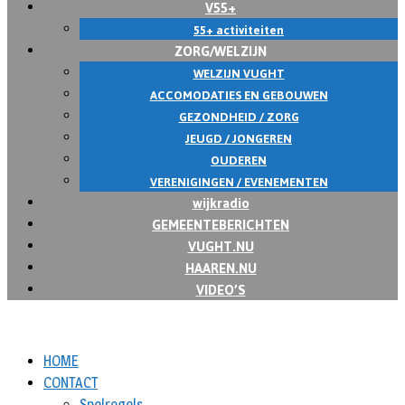
V55+
55+ activiteiten
ZORG/WELZIJN
WELZIJN VUGHT
ACCOMODATIES EN GEBOUWEN
GEZONDHEID / ZORG
JEUGD / JONGEREN
OUDEREN
VERENIGINGEN / EVENEMENTEN
wijkradio
GEMEENTEBERICHTEN
VUGHT.NU
HAAREN.NU
VIDEO’S
HOME
CONTACT
Spelregels