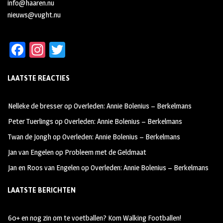
info@haaren.nu
nieuws@vught.nu
Fa
In
T
ce
st
wi
LAATSTE REACTIES
b
ag
tt
oo
ra
er
Nelleke de bresser
op
Overleden: Annie Bolenius – Berkelmans
k
m
Peter Tuerlings
op
Overleden: Annie Bolenius – Berkelmans
Twan de Jongh
op
Overleden: Annie Bolenius – Berkelmans
Jan van Engelen
op
Probleem met de Geldmaat
Jan en Roos van Engelen
op
Overleden: Annie Bolenius – Berkelmans
LAATSTE BERICHTEN
60+ en nog zin om te voetballen? Kom Walking Footballen!