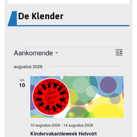
De Klender