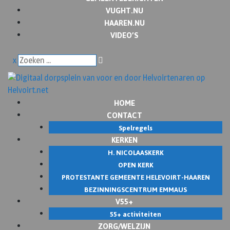
VUGHT.NU
HAAREN.NU
VIDEO’S
x
HOME
CONTACT
Spelregels
KERKEN
H. NICOLAASKERK
OPEN KERK
PROTESTANTE GEMEENTE HELEVOIRT-HAAREN
BEZINNINGSCENTRUM EMMAUS
V55+
55+ activiteiten
ZORG/WELZIJN