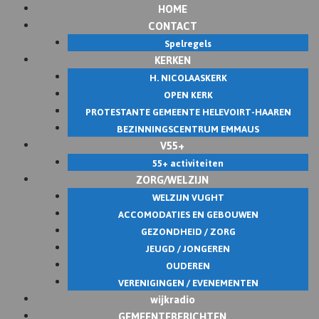
HOME
Skip
CONTACT
to
Spelregels
content
KERKEN
H. NICOLAASKERK
OPEN KERK
PROTESTANTE GEMEENTE HELEVOIRT-HAAREN
BEZINNINGSCENTRUM EMMAUS
V55+
55+ activiteiten
ZORG/WELZIJN
WELZIJN VUGHT
ACCOMODATIES EN GEBOUWEN
GEZONDHEID / ZORG
JEUGD / JONGEREN
OUDEREN
VERENIGINGEN / EVENEMENTEN
wijkradio
GEMEENTEBERICHTEN