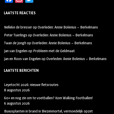
ce
st
wi
LAATSTE REACTIES
b
ag
tt
oo
ra
er
Nelleke de bresser
op
Overleden: Annie Bolenius – Berkelmans
k
m
Peter Tuerlings
op
Overleden: Annie Bolenius – Berkelmans
Twan de Jongh
op
Overleden: Annie Bolenius – Berkelmans
Jan van Engelen
op
Probleem met de Geldmaat
Jan en Roos van Engelen
op
Overleden: Annie Bolenius – Berkelmans
LAATSTE BERICHTEN
Leyetocht 2026: nieuwe fietsroutes
8 augustus 2026
60+ en nog zin om te voetballen? Kom Walking Footballen!
6 augustus 2026
Buxusplanten in brand in Biezenmortel, vermoedelijk opzet