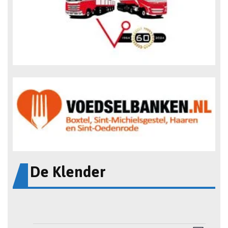
De Klender