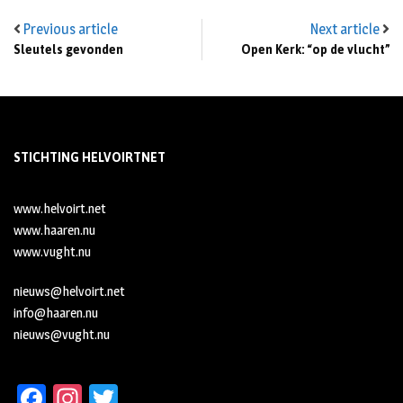
Previous article
Next article
Sleutels gevonden
Open Kerk: “op de vlucht”
STICHTING HELVOIRTNET
www.helvoirt.net
www.haaren.nu
www.vught.nu
nieuws@helvoirt.net
info@haaren.nu
nieuws@vught.nu
Fa
In
T