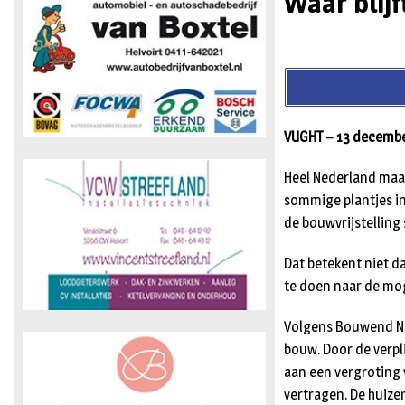
Waar blijf
VUGHT – 13 decembe
Heel Nederland maak
sommige plantjes in
de bouwvrijstelling
Dat betekent niet d
te doen naar de moge
Volgens Bouwend Ned
bouw. Door de verpl
aan een vergroting 
vertragen. De huizen