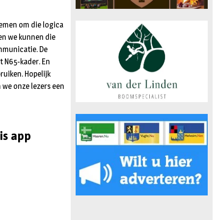
nemen om die logica
 en we kunnen die
mmunicatie. De
et N65-kader. En
uiken. Hopelijk
 we onze lezers een
is app