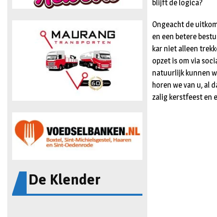
blijft de logica?
Ongeacht de uitkoms
en een betere bestu
kar niet alleen tre
opzet is om via soc
natuurlijk kunnen 
horen we van u, al d
zalig kerstfeest en
De Klender