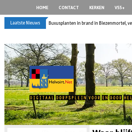
HOME
CONTACT
KERKEN
V55+
Laatste Nieuws
Buxusplanten in brand in Biezenmortel, v