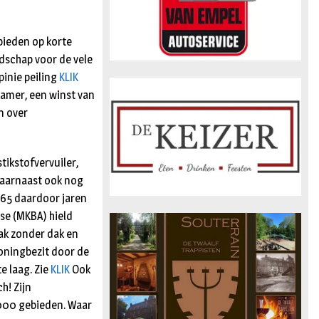
bieden op korte
odschap voor de vele
pinie peiling
KLIK
amer, een winst van
n over
tikstofvervuiler,
 daarnaast ook nog
N65 daardoor jaren
se (MKBA) hield
ak zonder dak en
oningbezit door de
e laag. Zie
KLIK
Ook
h! Zijn
000 gebieden. Waar