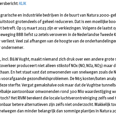
 persbericht:
KLIK
 agrarische en industriële bedrijven in de buurt van Natura 2000-ge
fuitstoot grotendeels of geheel reduceren. Dat is een moeilijke bo
betreft. Op 15 maart 2023 zijn er verkiezingen. Volgens de laatst o
weging BBB liefst 12 zetels veroveren in de Nederlandse Tweede K
 7 verliest. Veel zal afhangen van de hoogte van de onderhandelinge
 ondernemer.
d, incl. B&W Vught, maakt niemand zich druk over een andere grote s
toverkeer produceert niet alleen stikstof NOx (NO, NO2, NO3) maar
ethaan. En het staat vast dat omwonenden van snelwegen zoals de 
na voorafgaande gezondheidsproblemen. De N65 kosten/baten analy
deze sterfte. Vergat gemakshalve ook maar dat de Vughtse tunnelb
nelbakje aantoonbaar omwonenden rond 300 Mio waardestijging w
toch? Het RIVM berekent die locale luchtverontreiniging zelfs veel t
baar betere alternatieven zijn zelfs niet onderzocht. Makkelijk toc
lwegen dan minder belangrijk dan sommige plantjes in Natura 2