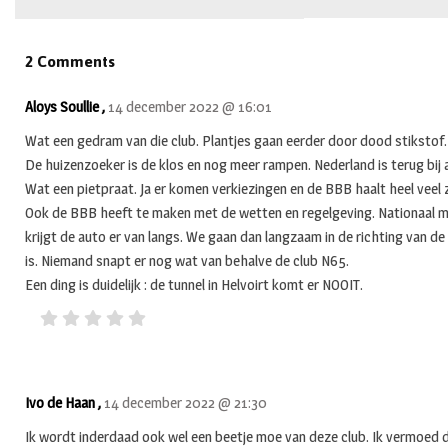
2 Comments
Aloys Soullie ,
14 december 2022 @ 16:01
Wat een gedram van die club. Plantjes gaan eerder door dood stikstof.
De huizenzoeker is de klos en nog meer rampen. Nederland is terug bij af
Wat een pietpraat. Ja er komen verkiezingen en de BBB haalt heel veel 
Ook de BBB heeft te maken met de wetten en regelgeving. Nationaal 
krijgt de auto er van langs. We gaan dan langzaam in de richting van 
is. Niemand snapt er nog wat van behalve de club N65.
Een ding is duidelijk : de tunnel in Helvoirt komt er NOOIT.
Ivo de Haan ,
14 december 2022 @ 21:30
Ik wordt inderdaad ook wel een beetje moe van deze club. Ik vermoed d