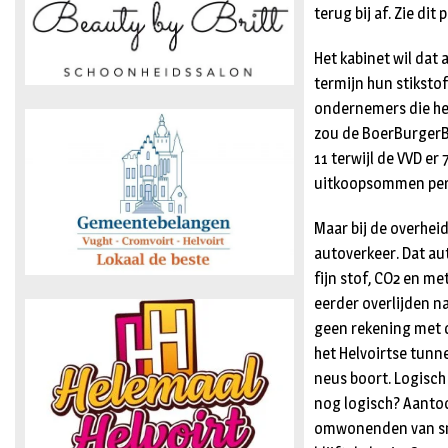
terug bij af. Zie dit
Het kabinet wil dat
termijn hun stiksto
ondernemers die het 
zou de BoerBurgerBe
11 terwijl de VVD er
uitkoopsommen per
Maar bij de overhei
autoverkeer. Dat au
fijn stof, CO2 en m
eerder overlijden 
geen rekening met 
het Helvoirtse tun
neus boort. Logisch 
nog logisch? Aantoon
omwonenden van sne