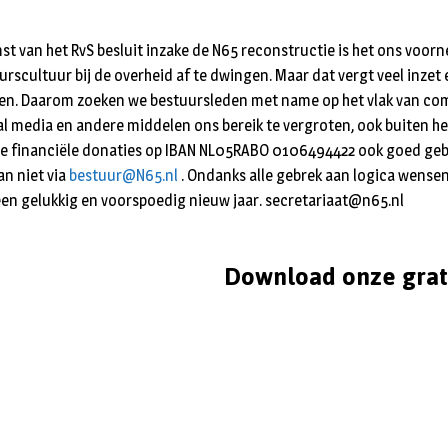
t van het RvS besluit inzake de N65 reconstructie is het ons voor
urscultuur bij de overheid af te dwingen. Maar dat vergt veel inzet
kken. Daarom zoeken we bestuursleden met name op het vlak van co
ial media en andere middelen ons bereik te vergroten, ook buiten h
we financiële donaties op IBAN NL05RABO 0106494422 ook goed gebr
an niet via
bestuur@N65.nl
. Ondanks alle gebrek aan logica wensen
 een gelukkig en voorspoedig nieuw jaar. secretariaat@n65.nl
Download onze grat