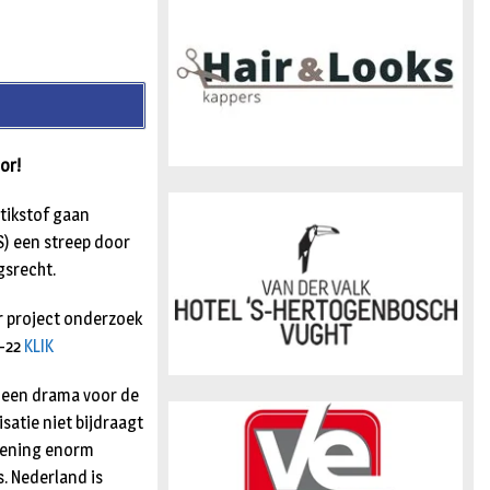
n
or!
tikstof gaan
S) een streep door
gsrecht.
er project onderzoek
-22
KLIK
k een drama voor de
satie niet bijdraagt
rlening enorm
s. Nederland is