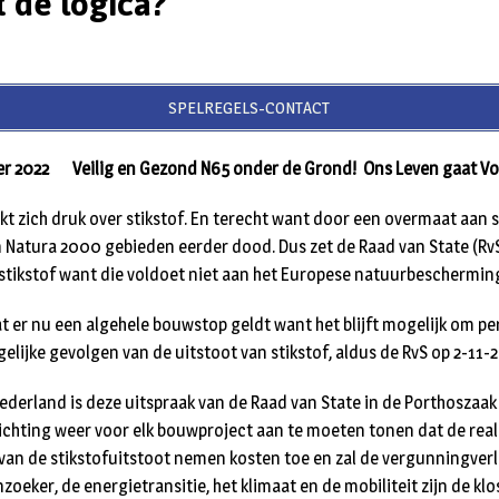
t de logica?
SPELREGELS-CONTACT
r 2022 Veilig en Gezond N65 onder de Grond! Ons Leven gaat Vo
t zich druk over stikstof. En terecht want door een overmaat aan s
 Natura 2000 gebieden eerder dood. Dus zet de Raad van State (Rv
 stikstof want die voldoet niet aan het Europese natuurbeschermin
at er nu een algehele bouwstop geldt want het blijft mogelijk om p
lijke gevolgen van de uitstoot van stikstof, aldus de RvS op 2-11-2
erland is deze uitspraak van de Raad van State in de Porthoszaa
ichting weer voor elk bouwproject aan te moeten tonen dat de reali
van de stikstofuitstoot nemen kosten toe en zal de vergunningve
zoeker, de energietransitie, het klimaat en de mobiliteit zijn de klo