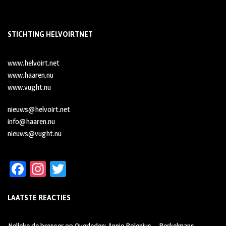
STICHTING HELVOIRTNET
www.helvoirt.net
www.haaren.nu
www.vught.nu
nieuws@helvoirt.net
info@haaren.nu
nieuws@vught.nu
Fa
In
T
ce
st
wi
LAATSTE REACTIES
b
ag
tt
oo
ra
er
Nelleke de bresser
op
Overleden: Annie Bolenius – Berkelmans