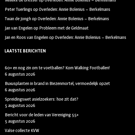
k
m
Peter Tuerlings
op
Overleden: Annie Bolenius – Berkelmans
Twan de Jongh
op
Overleden: Annie Bolenius – Berkelmans
Jan van Engelen
op
Probleem met de Geldmaat
Jan en Roos van Engelen
op
Overleden: Annie Bolenius – Berkelmans
LAATSTE BERICHTEN
60+ en nog zin om te voetballen? Kom Walking Footballen!
6 augustus 2026
Buxusplanten in brand in Biezenmortel, vermoedelijk opzet
6 augustus 2026
Spreidingswet asielzoekers: hoe zit dat?
5 augustus 2026
Bericht voor de leden van Vereniging 55+
5 augustus 2026
Valse collecte KVW