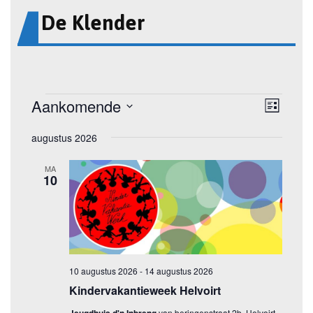
De Klender