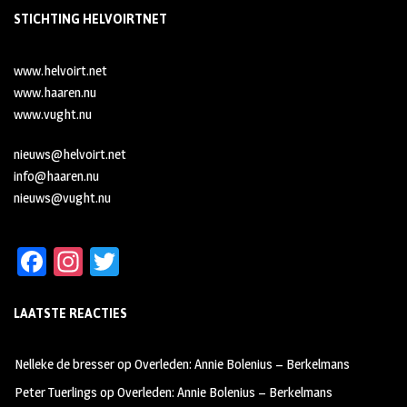
STICHTING HELVOIRTNET
www.helvoirt.net
www.haaren.nu
www.vught.nu
nieuws@helvoirt.net
info@haaren.nu
nieuws@vught.nu
Fa
In
T
ce
st
wi
LAATSTE REACTIES
b
ag
tt
oo
ra
er
Nelleke de bresser
op
Overleden: Annie Bolenius – Berkelmans
k
m
Peter Tuerlings
op
Overleden: Annie Bolenius – Berkelmans