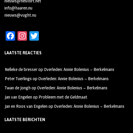
nieuws@helvoirt.net
info@haaren.nu
nieuws@vught.nu
Fa
In
T
ce
st
wi
LAATSTE REACTIES
b
ag
tt
oo
ra
er
Nelleke de bresser
op
Overleden: Annie Bolenius – Berkelmans
k
m
Peter Tuerlings
op
Overleden: Annie Bolenius – Berkelmans
Twan de Jongh
op
Overleden: Annie Bolenius – Berkelmans
Jan van Engelen
op
Probleem met de Geldmaat
Jan en Roos van Engelen
op
Overleden: Annie Bolenius – Berkelmans
LAATSTE BERICHTEN