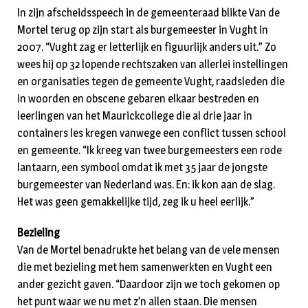
In zijn afscheidsspeech in de gemeenteraad blikte Van de
Mortel terug op zijn start als burgemeester in Vught in
2007. “Vught zag er letterlijk en figuurlijk anders uit.” Zo
wees hij op 32 lopende rechtszaken van allerlei instellingen
en organisaties tegen de gemeente Vught, raadsleden die
in woorden en obscene gebaren elkaar bestreden en
leerlingen van het Maurickcollege die al drie jaar in
containers les kregen vanwege een conflict tussen school
en gemeente. “Ik kreeg van twee burgemeesters een rode
lantaarn, een symbool omdat ik met 35 jaar de jongste
burgemeester van Nederland was. En: ik kon aan de slag.
Het was geen gemakkelijke tijd, zeg ik u heel eerlijk.”
Bezieling
Van de Mortel benadrukte het belang van de vele mensen
die met bezieling met hem samenwerkten en Vught een
ander gezicht gaven. “Daardoor zijn we toch gekomen op
het punt waar we nu met z’n allen staan. Die mensen