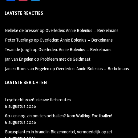
ce
st
wi
LAATSTE REACTIES
b
ag
tt
oo
ra
er
Nelleke de bresser
op
Overleden: Annie Bolenius – Berkelmans
k
m
Peter Tuerlings
op
Overleden: Annie Bolenius – Berkelmans
Twan de Jongh
op
Overleden: Annie Bolenius – Berkelmans
Jan van Engelen
op
Probleem met de Geldmaat
Jan en Roos van Engelen
op
Overleden: Annie Bolenius – Berkelmans
LAATSTE BERICHTEN
Leyetocht 2026: nieuwe fietsroutes
8 augustus 2026
60+ en nog zin om te voetballen? Kom Walking Footballen!
6 augustus 2026
Buxusplanten in brand in Biezenmortel, vermoedelijk opzet