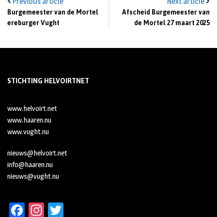
Previous article
Next article
Burgemeester van de Mortel
Afscheid Burgemeester van
ereburger Vught
de Mortel 27 maart 2025
STICHTING HELVOIRTNET
www.helvoirt.net
www.haaren.nu
www.vught.nu
nieuws@helvoirt.net
info@haaren.nu
nieuws@vught.nu
Fa
In
T