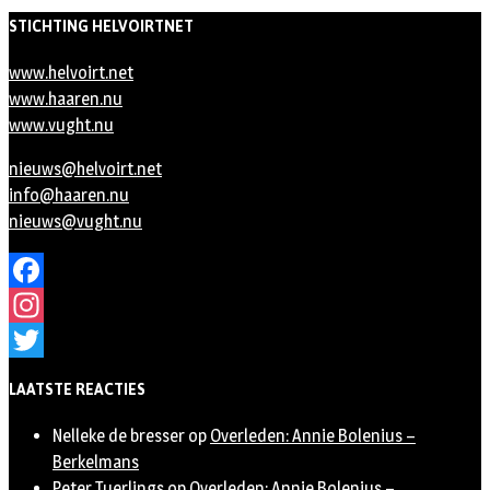
STICHTING HELVOIRTNET
www.helvoirt.net
www.haaren.nu
www.vught.nu
nieuws@helvoirt.net
info@haaren.nu
nieuws@vught.nu
Facebook
Instagram
Twitter
LAATSTE REACTIES
Nelleke de bresser
op
Overleden: Annie Bolenius –
Berkelmans
Peter Tuerlings
op
Overleden: Annie Bolenius –