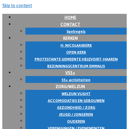
Skip to content
HOME
CONTACT
Spelregels
KERKEN
H. NICOLAASKERK
OPEN KERK
PROTESTANTE GEMEENTE HELEVOIRT-HAAREN
BEZINNINGSCENTRUM EMMAUS
V55+
55+ activiteiten
ZORG/WELZIJN
WELZIJN VUGHT
ACCOMODATIES EN GEBOUWEN
GEZONDHEID / ZORG
JEUGD / JONGEREN
OUDEREN
VERENIGINGEN / EVENEMENTEN