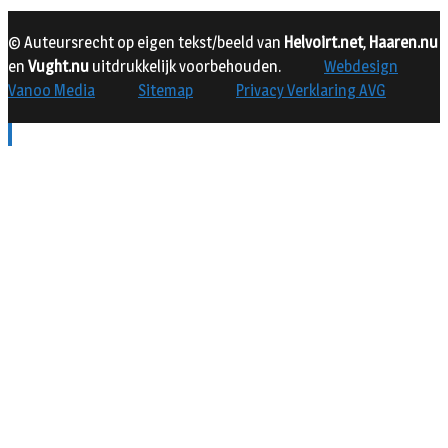
© Auteursrecht op eigen tekst/beeld van
Helvoirt.net
,
Haaren.nu
en
Vught.nu
uitdrukkelijk voorbehouden.
Webdesign
Vanoo Media
Sitemap
Privacy Verklaring AVG