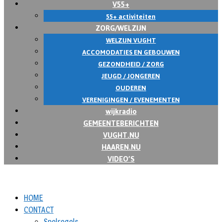
V55+
55+ activiteiten
ZORG/WELZIJN
WELZIJN VUGHT
ACCOMODATIES EN GEBOUWEN
GEZONDHEID / ZORG
JEUGD / JONGEREN
OUDEREN
VERENIGINGEN / EVENEMENTEN
wijkradio
GEMEENTEBERICHTEN
VUGHT.NU
HAAREN.NU
VIDEO’S
HOME
CONTACT
Spelregels