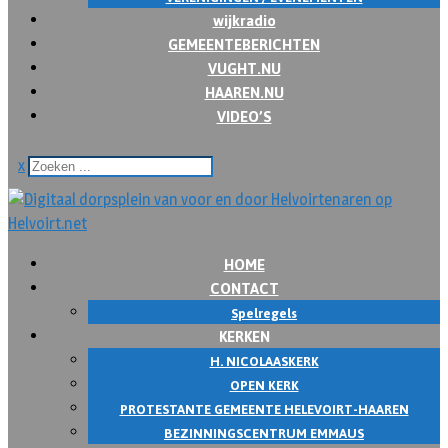
wijkradio
GEMEENTEBERICHTEN
VUGHT.NU
HAAREN.NU
VIDEO’S
x
HOME
CONTACT
Spelregels
KERKEN
H. NICOLAASKERK
OPEN KERK
PROTESTANTE GEMEENTE HELEVOIRT-HAAREN
BEZINNINGSCENTRUM EMMAUS