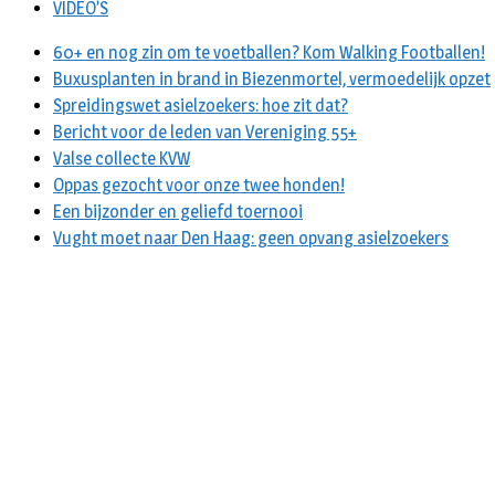
VIDEO’S
60+ en nog zin om te voetballen? Kom Walking Footballen!
Buxusplanten in brand in Biezenmortel, vermoedelijk opzet
Spreidingswet asielzoekers: hoe zit dat?
Bericht voor de leden van Vereniging 55+
Valse collecte KVW
Oppas gezocht voor onze twee honden!
Een bijzonder en geliefd toernooi
Vught moet naar Den Haag: geen opvang asielzoekers