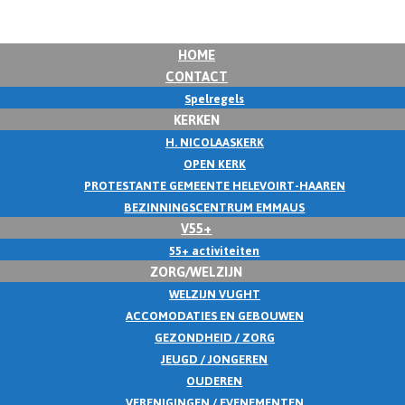
HOME
CONTACT
Spelregels
KERKEN
H. NICOLAASKERK
OPEN KERK
PROTESTANTE GEMEENTE HELEVOIRT-HAAREN
BEZINNINGSCENTRUM EMMAUS
V55+
55+ activiteiten
ZORG/WELZIJN
WELZIJN VUGHT
ACCOMODATIES EN GEBOUWEN
GEZONDHEID / ZORG
JEUGD / JONGEREN
OUDEREN
VERENIGINGEN / EVENEMENTEN