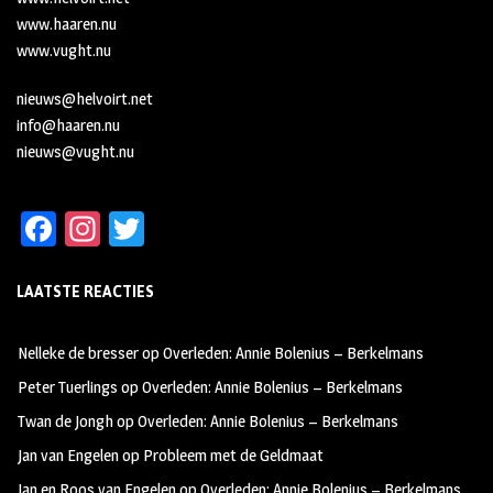
www.haaren.nu
www.vught.nu
nieuws@helvoirt.net
info@haaren.nu
nieuws@vught.nu
Fa
In
T
ce
st
wi
LAATSTE REACTIES
b
ag
tt
oo
ra
er
Nelleke de bresser
op
Overleden: Annie Bolenius – Berkelmans
k
m
Peter Tuerlings
op
Overleden: Annie Bolenius – Berkelmans
Twan de Jongh
op
Overleden: Annie Bolenius – Berkelmans
Jan van Engelen
op
Probleem met de Geldmaat
Jan en Roos van Engelen
op
Overleden: Annie Bolenius – Berkelmans