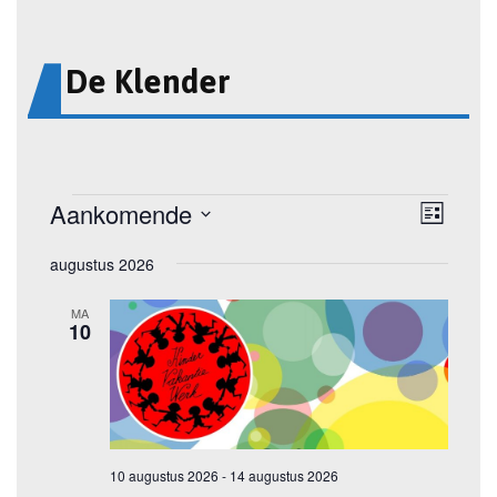
De Klender