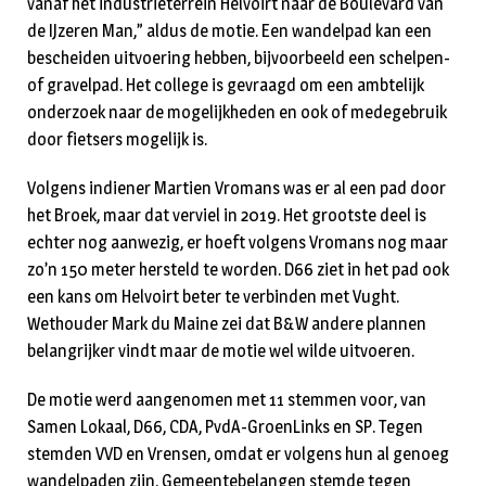
vanaf het industrieterrein Helvoirt naar de Boulevard van
de IJzeren Man,” aldus de motie. Een wandelpad kan een
bescheiden uitvoering hebben, bijvoorbeeld een schelpen-
of gravelpad. Het college is gevraagd om een ambtelijk
onderzoek naar de mogelijkheden en ook of medegebruik
door fietsers mogelijk is.
Volgens indiener Martien Vromans was er al een pad door
het Broek, maar dat verviel in 2019. Het grootste deel is
echter nog aanwezig, er hoeft volgens Vromans nog maar
zo’n 150 meter hersteld te worden. D66 ziet in het pad ook
een kans om Helvoirt beter te verbinden met Vught.
Wethouder Mark du Maine zei dat B&W andere plannen
belangrijker vindt maar de motie wel wilde uitvoeren.
De motie werd aangenomen met 11 stemmen voor, van
Samen Lokaal, D66, CDA, PvdA-GroenLinks en SP. Tegen
stemden VVD en Vrensen, omdat er volgens hun al genoeg
wandelpaden zijn. Gemeentebelangen stemde tegen