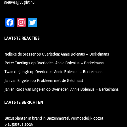
nieuws@vught.nu
Fa
In
T
ce
st
wi
LAATSTE REACTIES
b
ag
tt
oo
ra
er
Nelleke de bresser
op
Overleden: Annie Bolenius – Berkelmans
k
m
Peter Tuerlings
op
Overleden: Annie Bolenius – Berkelmans
Twan de Jongh
op
Overleden: Annie Bolenius – Berkelmans
Jan van Engelen
op
Probleem met de Geldmaat
Jan en Roos van Engelen
op
Overleden: Annie Bolenius – Berkelmans
LAATSTE BERICHTEN
Buxusplanten in brand in Biezenmortel, vermoedelijk opzet
6 augustus 2026