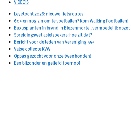
VIDEO’S
Leyetocht 2026: nieuwe fietsroutes
60+ en nog zin om te voetballen? Kom Walking Footballen!
Buxusplanten in brand in Biezenmortel, vermoedelijk opzet
Spreidingswet asielzoekers: hoe zit dat?
Bericht voor de leden van Vereniging 55+
Valse collecte KVW
Oppas gezocht voor onze twee honden!
Een bijzonder en geliefd toernooi