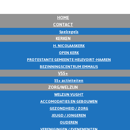
HOME
CONTACT
Spelregels
KERKEN
H. NICOLAASKERK
OPEN KERK
PROTESTANTE GEMEENTE HELEVOIRT-HAAREN
BEZINNINGSCENTRUM EMMAUS
V55+
55+ activiteiten
ZORG/WELZIJN
WELZIJN VUGHT
ACCOMODATIES EN GEBOUWEN
GEZONDHEID / ZORG
JEUGD / JONGEREN
OUDEREN
VERENIGINGEN / EVENEMENTEN