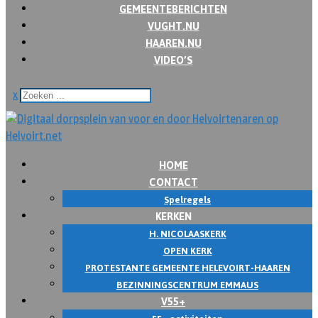
GEMEENTEBERICHTEN
VUGHT.NU
HAAREN.NU
VIDEO’S
x
HOME
CONTACT
Spelregels
KERKEN
H. NICOLAASKERK
OPEN KERK
PROTESTANTE GEMEENTE HELEVOIRT-HAAREN
BEZINNINGSCENTRUM EMMAUS
V55+