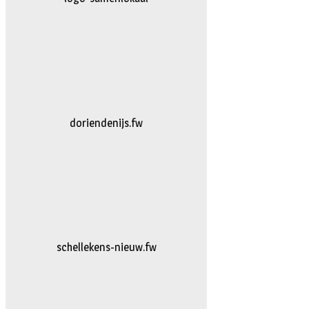
logo-bakkerijvanDoorn
logo-vanhattum-nieuw.fw