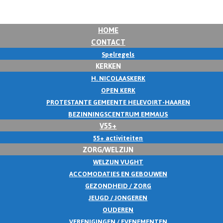
HOME
CONTACT
Spelregels
KERKEN
H. NICOLAASKERK
OPEN KERK
PROTESTANTE GEMEENTE HELEVOIRT-HAAREN
BEZINNINGSCENTRUM EMMAUS
V55+
55+ activiteiten
ZORG/WELZIJN
WELZIJN VUGHT
ACCOMODATIES EN GEBOUWEN
GEZONDHEID / ZORG
JEUGD / JONGEREN
OUDEREN
VERENIGINGEN / EVENEMENTEN