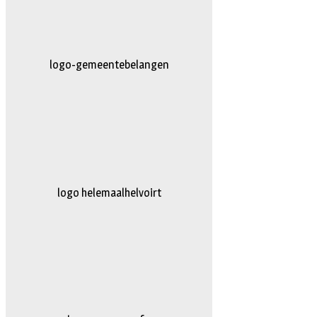
AG-Techniek
logo truckertruck 2023.fw