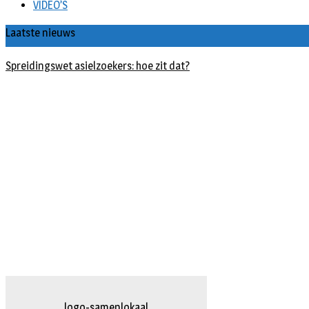
VIDEO’S
Laatste nieuws
Spreidingswet asielzoekers: hoe zit dat?
logo-herpten.fw