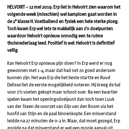
HELVOIRT – 12 mei 2019. Erp liet in Helvoirt zien waarom het
volgende week (misschien) wel kampioen gaat worden in
e
de 2
klasse H. Voetballend en fysiek een hele sterke ploeg.
Toch kwam Erp wel iets te makkelijk aan z’n doelpunten
waardoor Helvoirt opnieuw onnodig een te ruime
thuisnederlaag leed. Positief is wel: Helvoirt is definitief
veilig.
Kan Helvoirt Erp opnieuw pijn doen? In Erp werd er nog
gewonnen met 1-4, maar dat had net zo goed andersom
kunnen zijn. Het was Erp die het beste startte en Ruud
Delisse liet de eerste mogelijkheid noteren. Hij kreeg de bal
voor z’n voeten gekopt maar schoot over. Na een kwartier
spelen kwam het openingsdoelpunt dan toch toen Luuk
van der Steen de voorzet van Gijs van den Boom via het
hoofd van Stijn en de paal binnenkopte. Een misverstand
leidde na 27 minuten de 0-2 in. Maar, dat moet gezegd, Erp
gooide na dat misverstand er wel een mooie aanval uit