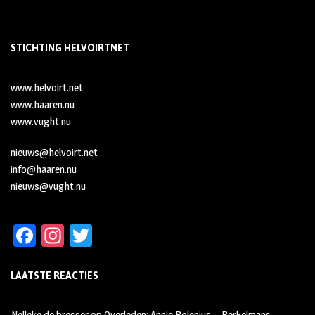
STICHTING HELVOIRTNET
www.helvoirt.net
www.haaren.nu
www.vught.nu
nieuws@helvoirt.net
info@haaren.nu
nieuws@vught.nu
Fa
In
T
ce
st
wi
LAATSTE REACTIES
b
ag
tt
oo
ra
er
Nelleke de bresser
op
Overleden: Annie Bolenius – Berkelmans