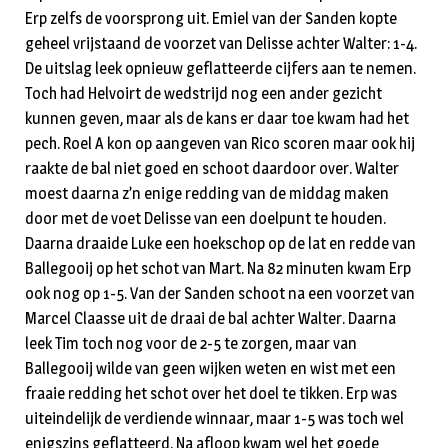
Erp zelfs de voorsprong uit. Emiel van der Sanden kopte
geheel vrijstaand de voorzet van Delisse achter Walter: 1-4.
De uitslag leek opnieuw geflatteerde cijfers aan te nemen.
Toch had Helvoirt de wedstrijd nog een ander gezicht
kunnen geven, maar als de kans er daar toe kwam had het
pech. Roel A kon op aangeven van Rico scoren maar ook hij
raakte de bal niet goed en schoot daardoor over. Walter
moest daarna z’n enige redding van de middag maken
door met de voet Delisse van een doelpunt te houden.
Daarna draaide Luke een hoekschop op de lat en redde van
Ballegooij op het schot van Mart. Na 82 minuten kwam Erp
ook nog op 1-5. Van der Sanden schoot na een voorzet van
Marcel Claasse uit de draai de bal achter Walter. Daarna
leek Tim toch nog voor de 2-5 te zorgen, maar van
Ballegooij wilde van geen wijken weten en wist met een
fraaie redding het schot over het doel te tikken. Erp was
uiteindelijk de verdiende winnaar, maar 1-5 was toch wel
enigszins geflatteerd. Na afloop kwam wel het goede