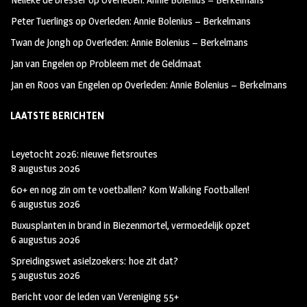
k
m
Peter Tuerlings
op
Overleden: Annie Bolenius – Berkelmans
Twan de Jongh
op
Overleden: Annie Bolenius – Berkelmans
Jan van Engelen
op
Probleem met de Geldmaat
Jan en Roos van Engelen
op
Overleden: Annie Bolenius – Berkelmans
LAATSTE BERICHTEN
Leyetocht 2026: nieuwe fietsroutes
8 augustus 2026
60+ en nog zin om te voetballen? Kom Walking Footballen!
6 augustus 2026
Buxusplanten in brand in Biezenmortel, vermoedelijk opzet
6 augustus 2026
Spreidingswet asielzoekers: hoe zit dat?
5 augustus 2026
Bericht voor de leden van Vereniging 55+