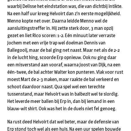
waarbij Delisse het eindstation was, die van dichtbij intikte.
Na een half uur kreeg Helvoirt dan z’n eerste mogelijkheid.
Menno kopte net over. Daarna leidde Menno wel de
aansluitingstreffer in. Hij zette sterk door, 3 man opzij
gezet en liet Rico scoren: 1-2. Eén minuut later verraste
Jochem met een vrije trap wel doelman Dennis van
Ballegooij, maar de bal ging net naast. Maar net als de 2-2
in de lucht hing, scoorde Erp opnieuw. Ook nu ging daar
een misverstand aan vooraf, waarna Joost van Dijk, na een
één-twee, de bal achter Walter kon punteren. Vlak voor rust
moest Mart de 2-3 maken, maar raakte de bal verkeerd en
schoot daardoor naast. Qua spel wel een terechte
tussenstand, maar Helvoirt was in balbezit wel te slordig.
Het leverde meer ballen bij Erp in, dan bij iemand in een
blauw-wit shirt. Ook was het in de duels niet fel genoeg.
Na rust deed Helvoirt dat wel beter, maar de defensie van
Erp stond toch wel als een huis. Na een uur spelen bouwde